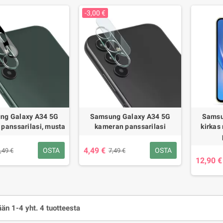
-3,00 €
ng Galaxy A34 5G
Samsung Galaxy A34 5G
Samsu
panssarilasi, musta
kameran panssarilasi
kirkas
4,49 €
OSTA
OSTA
,49 €
7,49 €
12,90 €
än 1-4 yht. 4 tuotteesta