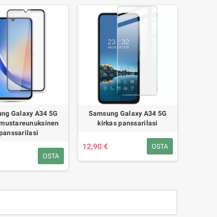
ng Galaxy A34 5G
Samsung Galaxy A34 5G
 mustareunuksinen
kirkas panssarilasi
panssarilasi
12,90 €
OSTA
OSTA