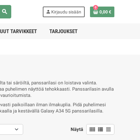
0
search
person
Kirjaudu sisään
0,00 €
UUT TARVIKKEET
TARJOUKSET
 tai säröiltä, panssarilasi on loistava valinta.
jaa puhelimen näyttöä tehokkaasti. Panssarilasin avulla
 vaurioitumista.
vasti paikoillaan ilman ilmakuplia. Pidä puhelimesi
alla ja kestävällä Galaxy A34 5G panssarilasilla.
view_comfy
view_list
view_headline
Näytä