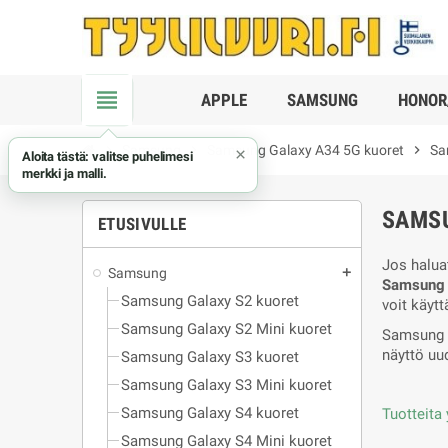
view_headline
APPLE
SAMSUNG
HONOR
chevron_right
Samsung
chevron_right
Samsung Galaxy A34 5G kuoret
chevron_right
Sa
×
Aloita tästä: valitse puhelimesi
merkki ja malli.
SAMSU
ETUSIVULLE
Jos haluat
Samsung
add
Samsung 
Samsung Galaxy S2 kuoret
voit käytt
Samsung Galaxy S2 Mini kuoret
Samsung G
näyttö uu
Samsung Galaxy S3 kuoret
Samsung Galaxy S3 Mini kuoret
Samsung Galaxy S4 kuoret
Tuotteita 
Samsung Galaxy S4 Mini kuoret