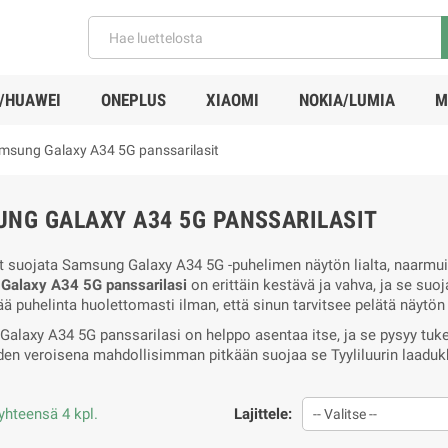
/HUAWEI
ONEPLUS
XIAOMI
NOKIA/LUMIA
M
msung Galaxy A34 5G panssarilasit
NG GALAXY A34 5G PANSSARILASIT
 suojata Samsung Galaxy A34 5G -puhelimen näytön lialta, naarmuilta
Galaxy A34 5G panssarilasi
on erittäin kestävä ja vahva, ja se suo
ää puhelinta huolettomasti ilman, että sinun tarvitsee pelätä näytön
alaxy A34 5G panssarilasi on helppo asentaa itse, ja se pysyy tuke
den veroisena mahdollisimman pitkään suojaa se Tyyliluurin laadukka
yhteensä 4 kpl.
Lajittele:
-- Valitse --