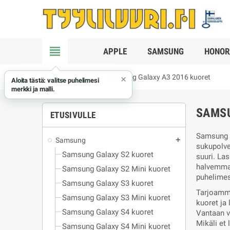
view_headline
APPLE
SAMSUNG
HONOR
chevron_right
Samsung
chevron_right
Samsung Galaxy A3 2016 kuoret
×
Aloita tästä: valitse puhelimesi
merkki ja malli.
SAMSU
ETUSIVULLE
Samsung G
Samsung
add
sukupolve
Samsung Galaxy S2 kuoret
suuri. La
halvemman
Samsung Galaxy S2 Mini kuoret
puhelimes
Samsung Galaxy S3 kuoret
Tarjoamme
Samsung Galaxy S3 Mini kuoret
kuoret ja
Samsung Galaxy S4 kuoret
Vantaan v
Mikäli et
Samsung Galaxy S4 Mini kuoret