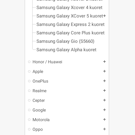
Samsung Galaxy Xcover 4 kuoret
Samsung Galaxy XCover 5 kuoret
add
Samsung Galaxy Express 2 kuoret
Samsung Galaxy Core Plus kuoret
Samsung Galaxy Gio (S5660)
Samsung Galaxy Alpha kuoret
Honor / Huawei
add
Apple
add
OnePlus
add
Realme
add
Cepter
add
Google
add
Motorola
add
Oppo
add