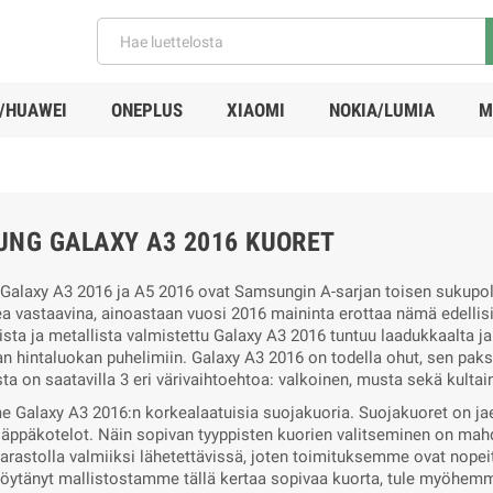
/HUAWEI
ONEPLUS
XIAOMI
NOKIA/LUMIA
M
NG GALAXY A3 2016 KUORET
alaxy A3 2016 ja A5 2016 ovat Samsungin A-sarjan toisen sukupolv
a vastaavina, ainoastaan vuosi 2016 maininta erottaa nämä edellisi
sista ja metallista valmistettu Galaxy A3 2016 tuntuu laadukkaalta 
 hintaluokan puhelimiin. Galaxy A3 2016 on todella ohut, sen paksu
ta on saatavilla 3 eri värivaihtoehtoa: valkoinen, musta sekä kultai
 Galaxy A3 2016:n korkealaatuisia suojakuoria. Suojakuoret on jaet
 läppäkotelot. Näin sopivan tyyppisten kuorien valitseminen on ma
arastolla valmiiksi lähetettävissä, joten toimituksemme ovat nopeit
 löytänyt mallistostamme tällä kertaa sopivaa kuorta, tule myöhemm