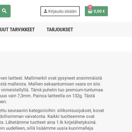
0
search
person
Kirjaudu sisään
0,00 €
UUT TARVIKKEET
TARJOUKSET
en laitteet. Mallimerkit ovat pysyneet ensimmäistä
stä malleista. Mallien sekaantumisen vaara on siis
ja viimeistellyltä. Tämä puhelin tuo premium-tuntumaa
us vain 7,3mm. Painoa laitteella on 132g. Tästä
nen.
tu seuraaviin kategorioihin: silikonisuojukset, kovat
hdollisimman vaivatonta. Kaikki tuotteemme ovat
a. Lähetämme tuotteet aina 1.lk kirjelähetyksinä.
in uudelleen, sillä lisäämme uusia kuorimalleja