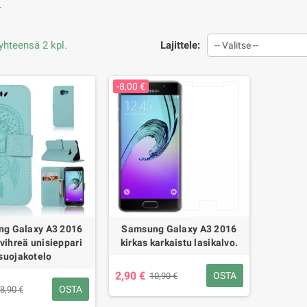
.
yhteensä 2 kpl.
Lajittele:
-- Valitse --
-8,00 €
g Galaxy A3 2016
Samsung Galaxy A3 2016
vihreä unisieppari
kirkas karkaistu lasikalvo.
suojakotelo
2,90 €
OSTA
10,90 €
OSTA
8,90 €