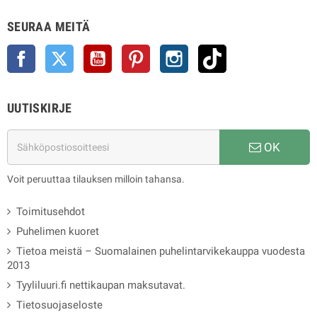
SEURAA MEITÄ
Facebook
Twitter
YouTube
Pinterest
Instagram
TikTok
UUTISKIRJE
OK
Voit peruuttaa tilauksen milloin tahansa.
Toimitusehdot
Puhelimen kuoret
Tietoa meistä – Suomalainen puhelintarvikekauppa vuodesta
2013
Tyyliluuri.fi nettikaupan maksutavat.
Tietosuojaseloste