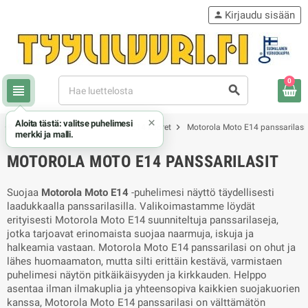
Kirjaudu sisään
person
0
view_headline
search
×
Aloita tästä: valitse puhelimesi
chevron_right
chevron_right
chevron_right
Motorola
Motorola Moto E14 kuoret
Motorola Moto E14 panssarilasi
merkki ja malli.
MOTOROLA MOTO E14 PANSSARILASIT
Suojaa
Motorola Moto E14
-puhelimesi näyttö täydellisesti
laadukkaalla panssarilasilla. Valikoimastamme löydät
erityisesti Motorola Moto E14 suunniteltuja panssarilaseja,
jotka tarjoavat erinomaista suojaa naarmuja, iskuja ja
halkeamia vastaan. Motorola Moto E14 panssarilasi on ohut ja
lähes huomaamaton, mutta silti erittäin kestävä, varmistaen
puhelimesi näytön pitkäikäisyyden ja kirkkauden. Helppo
asentaa ilman ilmakuplia ja yhteensopiva kaikkien suojakuorien
kanssa, Motorola Moto E14 panssarilasi on välttämätön