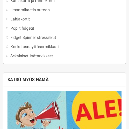
Kaulakorut ja rannekorut
Ilmanraikastin autoon
Lahjakortit
Pop it fidgetit
Fidget Spinner stressilelut
Kosketusnäyttösormikkaat
Sekalaiset lisätarvikkeet
KATSO MYÖS NÄMÄ