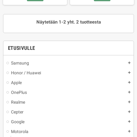
Näytetään 1-2 yht. 2 tuotteesta
ETUSIVULLE
Samsung
add
Honor / Huawei
add
Apple
add
OnePlus
add
Realme
add
Cepter
add
Google
add
Motorola
add