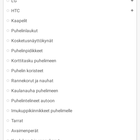
LG
add
HTC
add
Kaapelit
Puhelinlaukut
Kosketusnäyttökynät
Puhelinpidikkeet
Korttitasku puhelimeen
Puhelin koristeet
Rannekorut ja nauhat
Kaulanauha puhelimeen
Puhelintelineet autoon
Imukuppikiinnikkeet puhelimelle
Tarrat
Avaimenperät