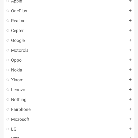
Apple
add
OnePlus
add
Realme
add
Cepter
add
Google
add
Motorola
add
Oppo
add
Nokia
add
Xiaomi
add
Lenovo
add
Nothing
add
Fairphone
add
Microsoft
add
LG
add