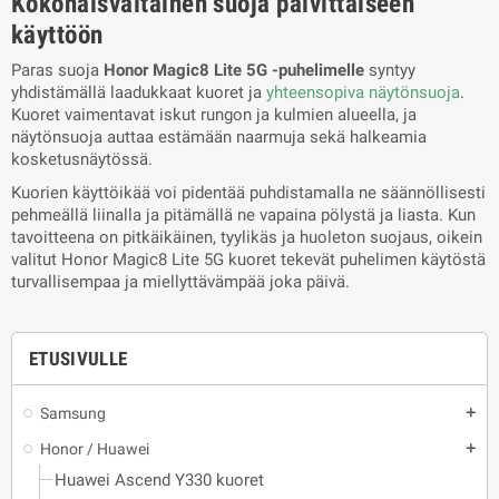
Kokonaisvaltainen suoja päivittäiseen
käyttöön
Paras suoja
Honor Magic8 Lite 5G -puhelimelle
syntyy
yhdistämällä laadukkaat kuoret ja
yhteensopiva näytönsuoja
.
Kuoret vaimentavat iskut rungon ja kulmien alueella, ja
näytönsuoja auttaa estämään naarmuja sekä halkeamia
kosketusnäytössä.
Kuorien käyttöikää voi pidentää puhdistamalla ne säännöllisesti
pehmeällä liinalla ja pitämällä ne vapaina pölystä ja liasta. Kun
tavoitteena on pitkäikäinen, tyylikäs ja huoleton suojaus, oikein
valitut Honor Magic8 Lite 5G kuoret tekevät puhelimen käytöstä
turvallisempaa ja miellyttävämpää joka päivä.
ETUSIVULLE
Samsung
add
Honor / Huawei
add
Huawei Ascend Y330 kuoret