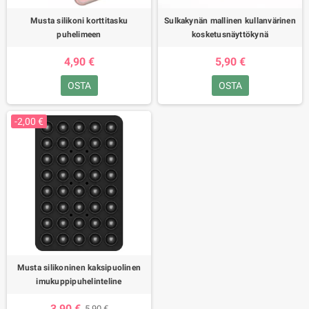
Musta silikoni korttitasku
Sulkakynän mallinen kullanvärinen
puhelimeen
kosketusnäyttökynä
4,90 €
5,90 €
OSTA
OSTA
-2,00 €
Musta silikoninen kaksipuolinen
imukuppipuhelinteline
3,90 €
5,90 €