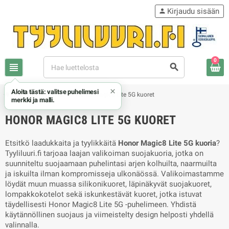
Kirjaudu sisään
person
0
view_headline
search
×
Aloita tästä: valitse puhelimesi
chevron_right
chevron_right
Honor / Huawei
Honor Magic8 Lite 5G kuoret
merkki ja malli.
HONOR MAGIC8 LITE 5G KUORET
Etsitkö laadukkaita ja tyylikkäitä
Honor Magic8 Lite 5G kuoria
?
Tyyliluuri.fi tarjoaa laajan valikoiman suojakuoria, jotka on
suunniteltu suojaamaan puhelintasi arjen kolhuilta, naarmuilta
ja iskuilta ilman kompromisseja ulkonäössä. Valikoimastamme
löydät muun muassa silikonikuoret, läpinäkyvät suojakuoret,
lompakkokotelot sekä iskunkestävät kuoret, jotka istuvat
täydellisesti Honor Magic8 Lite 5G -puhelimeen. Yhdistä
käytännöllinen suojaus ja viimeistelty design helposti yhdellä
valinnalla.