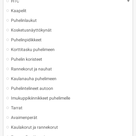
HTC
add
Kaapelit
Puhelinlaukut
Kosketusnäyttökynät
Puhelinpidikkeet
Korttitasku puhelimeen
Puhelin koristeet
Rannekorut ja nauhat
Kaulanauha puhelimeen
Puhelintelineet autoon
Imukuppikiinnikkeet puhelimelle
Tarrat
Avaimenperät
Kaulakorut ja rannekorut