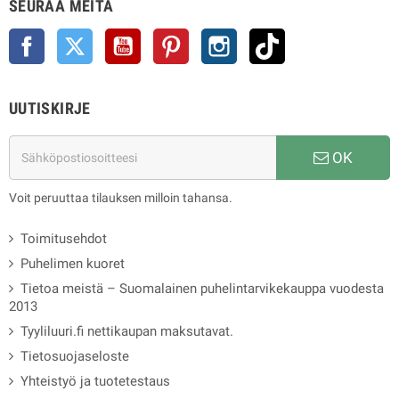
SEURAA MEITÄ
Facebook
Twitter
YouTube
Pinterest
Instagram
TikTok
UUTISKIRJE
OK
Voit peruuttaa tilauksen milloin tahansa.
Toimitusehdot
Puhelimen kuoret
Tietoa meistä – Suomalainen puhelintarvikekauppa vuodesta
2013
Tyyliluuri.fi nettikaupan maksutavat.
Tietosuojaseloste
Yhteistyö ja tuotetestaus