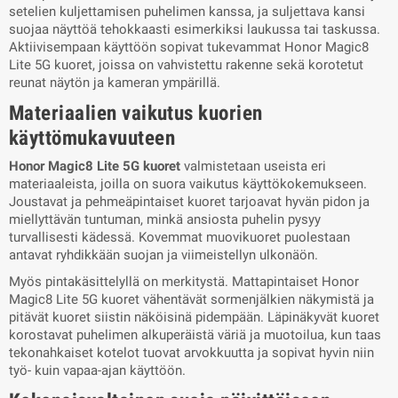
setelien kuljettamisen puhelimen kanssa, ja suljettava kansi
suojaa näyttöä tehokkaasti esimerkiksi laukussa tai taskussa.
Aktiivisempaan käyttöön sopivat tukevammat Honor Magic8
Lite 5G kuoret, joissa on vahvistettu rakenne sekä korotetut
reunat näytön ja kameran ympärillä.
Materiaalien vaikutus kuorien
käyttömukavuuteen
Honor Magic8 Lite 5G kuoret
valmistetaan useista eri
materiaaleista, joilla on suora vaikutus käyttökokemukseen.
Joustavat ja pehmeäpintaiset kuoret tarjoavat hyvän pidon ja
miellyttävän tuntuman, minkä ansiosta puhelin pysyy
turvallisesti kädessä. Kovemmat muovikuoret puolestaan
antavat ryhdikkään suojan ja viimeistellyn ulkonäön.
Myös pintakäsittelyllä on merkitystä. Mattapintaiset Honor
Magic8 Lite 5G kuoret vähentävät sormenjälkien näkymistä ja
pitävät kuoret siistin näköisinä pidempään. Läpinäkyvät kuoret
korostavat puhelimen alkuperäistä väriä ja muotoilua, kun taas
tekonahkaiset kotelot tuovat arvokkuutta ja sopivat hyvin niin
työ- kuin vapaa-ajan käyttöön.