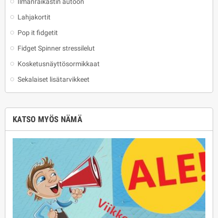
Ilmanraikastin autoon
Lahjakortit
Pop it fidgetit
Fidget Spinner stressilelut
Kosketusnäyttösormikkaat
Sekalaiset lisätarvikkeet
KATSO MYÖS NÄMÄ