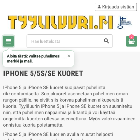
Kirjaudu sisään
person
0
view_headline
search
×
Aloita tästä: valitse puhelimesi
chevron_right
chevron_right
Apple
iPhone 5/5s/SE kuoret
merkki ja malli.
IPHONE 5/5S/SE KUORET
IPhone 5 ja iPhone SE kuoret suojaavat puhelinta
rikkoontumiselta. Suojakuoret asennetaan puhelimen oman
rungon päälle, ne eivät siis korvaa puhelimen alkuperäisiä
kuoria. Tyyliluurin IPhone 5 ja iPhone SE kuoret on suunniteltu
niin, että puhelimen näppäimiä ja liitäntöjä voi käyttää
ongelmitta kuorten ollessa asennettuna. Myös valokuvaaminen
onnistuu kuoria poistamatta.
IPhone 5 ja iPhone SE kuorien avulla muutat helposti