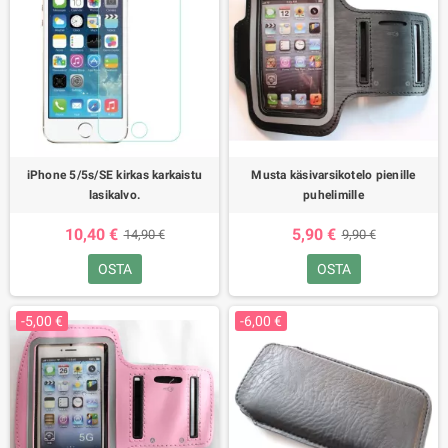
iPhone 5/5s/SE kirkas karkaistu
Musta käsivarsikotelo pienille
lasikalvo.
puhelimille
10,40 €
5,90 €
14,90 €
9,90 €
OSTA
OSTA
-5,00 €
-6,00 €