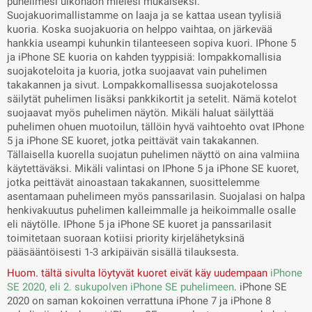
puhelimesi ulkonäön mielesi mukaiseksi.
Suojakuorimallistamme on laaja ja se kattaa usean tyylisiä
kuoria. Koska suojakuoria on helppo vaihtaa, on järkevää
hankkia useampi kuhunkin tilanteeseen sopiva kuori. IPhone 5
ja iPhone SE kuoria on kahden tyyppisiä: lompakkomallisia
suojakoteloita ja kuoria, jotka suojaavat vain puhelimen
takakannen ja sivut. Lompakkomallisessa suojakotelossa
säilytät puhelimen lisäksi pankkikortit ja setelit. Nämä kotelot
suojaavat myös puhelimen näytön. Mikäli haluat säilyttää
puhelimen ohuen muotoilun, tällöin hyvä vaihtoehto ovat IPhone
5 ja iPhone SE kuoret, jotka peittävät vain takakannen.
Tällaisella kuorella suojatun puhelimen näyttö on aina valmiina
käytettäväksi. Mikäli valintasi on IPhone 5 ja iPhone SE kuoret,
jotka peittävät ainoastaan takakannen, suosittelemme
asentamaan puhelimeen myös panssarilasin. Suojalasi on halpa
henkivakuutus puhelimen kalleimmalle ja heikoimmalle osalle
eli näytölle. IPhone 5 ja iPhone SE kuoret ja panssarilasit
toimitetaan suoraan kotiisi priority kirjelähetyksinä
pääsääntöisesti 1-3 arkipäivän sisällä tilauksesta.
Huom. tältä sivulta löytyvät kuoret eivät käy uudempaan
iPhone
SE 2020, eli 2. sukupolven iPhone SE puhelimeen
. iPhone SE
2020 on saman kokoinen verrattuna iPhone 7 ja iPhone 8