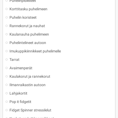
Puhelinpidikkeet
Korttitasku puhelimeen
Puhelin koristeet
Rannekorut ja nauhat
Kaulanauha puhelimeen
Puhelintelineet autoon
Imukuppikiinnikkeet puhelimelle
Tarrat
Avaimenperät
Kaulakorut ja rannekorut
Ilmanraikastin autoon
Lahjakortit
Pop it fidgetit
Fidget Spinner stressilelut