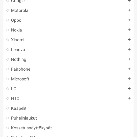
Google
add
Motorola
add
Oppo
add
Nokia
add
Xiaomi
add
Lenovo
add
Nothing
add
Fairphone
add
Microsoft
add
LG
add
HTC
add
Kaapelit
Puhelinlaukut
Kosketusnäyttökynät