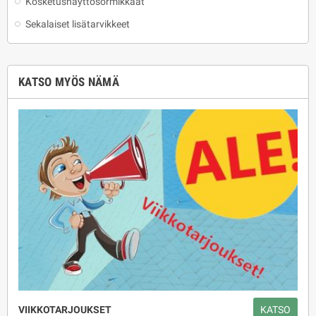
Kosketusnäyttösormikkaat
Sekalaiset lisätarvikkeet
KATSO MYÖS NÄMÄ
VIIKKOTARJOUKSET
KATSO