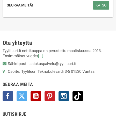
SEURAA MEITÄ!
KATSO
Ota yhteyttä
Tyyliluuri.fi nettikauppa on perustettu maaliskuussa 2013.
Ensimmäiset vuodet
[...]
Sähköposti: asiakaspalvelu@tyyliluuri.fi
Osoite: Tyyliluuri Teknobulevardi 3-5 01530 Vantaa
SEURAA MEITÄ
Facebook
Twitter
YouTube
Pinterest
Instagram
TikTok
UUTISKIRJE