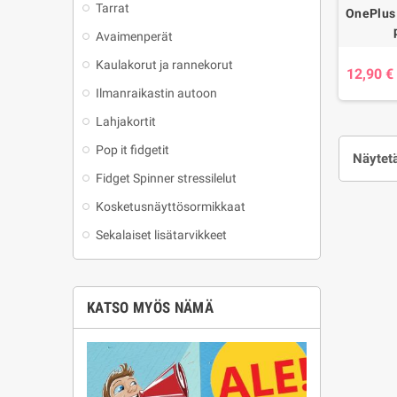
Tarrat
OnePlus 
Avaimenperät
Kaulakorut ja rannekorut
12,90 €
Ilmanraikastin autoon
Lahjakortit
Pop it fidgetit
Näytetä
Fidget Spinner stressilelut
Kosketusnäyttösormikkaat
Sekalaiset lisätarvikkeet
KATSO MYÖS NÄMÄ