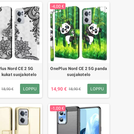
-4,00 €
lus Nord CE 2 5G
OnePlus Nord CE 2 5G panda
 kukat suojakotelo
suojakotelo
14,90 €
LOPPU
LOPPU
18,90 €
18,90 €
-1,00 €