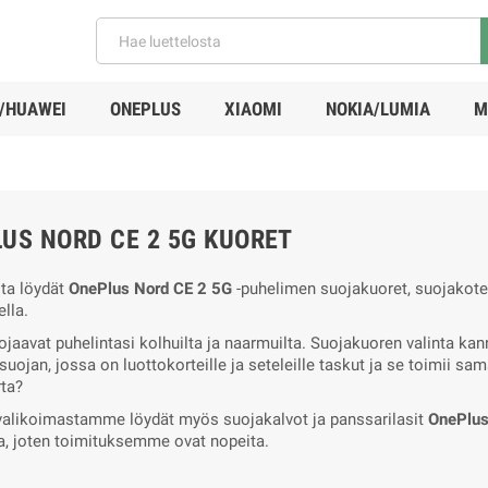
/HUAWEI
ONEPLUS
XIAOMI
NOKIA/LUMIA
M
US NORD CE 2 5G KUORET
sta löydät
OnePlus Nord CE 2 5G
-puhelimen suojakuoret, suojakotel
lla.
ojaavat puhelintasi kolhuilta ja naarmuilta. Suojakuoren valinta k
uojan, jossa on luottokorteille ja seteleille taskut ja se toimii sa
ta?
valikoimastamme löydät myös suojakalvot ja panssarilasit
OnePlus
 joten toimituksemme ovat nopeita.