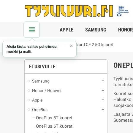
view_headline
APPLE
SAMSUNG
HONOR
chevron_right
OnePlus
chevron_right
OnePlus Nord CE 2 5G kuoret
×
Aloita tästä: valitse puhelimesi
merkki ja malli.
ONEPL
ETUSIVULLE
Tyyliluuri
Samsung
add
toimitukse
Honor / Huawei
add
Kuoret su
Haluatko s
Apple
add
suojakuor
OnePlus
add
Laajasta 
OnePlus 5T kuoret
Suomessa,
OnePlus 6T kuoret