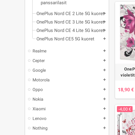
panssarilasit
OnePlus Nord CE 2 Lite 5G kuoret
add
OnePlus Nord CE 3 Lite 5G kuoret
add
OnePlus Nord CE 4 Lite 5G kuoret
add
OnePlus Nord CE5 5G kuoret
add
Realme
add
Cepter
add
OneP
Google
add
violeti
Motorola
add
18,90 €
Oppo
add
Nokia
add
Xiaomi
add
-4,00 €
Lenovo
add
Nothing
add