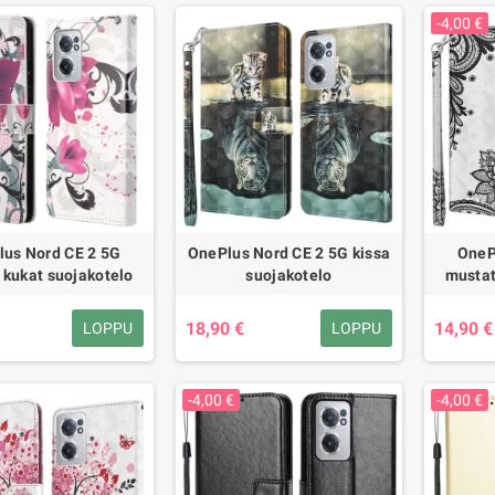
-4,00 €
lus Nord CE 2 5G
OnePlus Nord CE 2 5G kissa
OneP
t kukat suojakotelo
suojakotelo
mustat
18,90 €
14,90 €
LOPPU
LOPPU
-4,00 €
-4,00 €