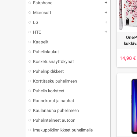
Fairphone
add
Microsoft
add
LG
add
HTC
add
OneP
Kaapelit
kukkiv
Puhelinlaukut
14,90 €
Kosketusnäyttökynät
Puhelinpidikkeet
Korttitasku puhelimeen
Puhelin koristeet
Rannekorut ja nauhat
Kaulanauha puhelimeen
Puhelintelineet autoon
Imukuppikiinnikkeet puhelimelle