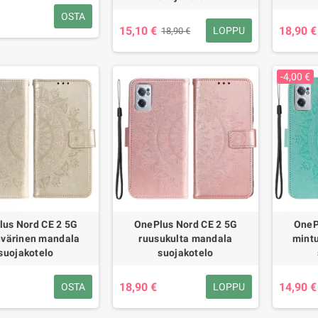
OSTA
15,10 €
18,90 €
LOPPU
18,90 €
-4,00 €
lus Nord CE 2 5G
OnePlus Nord CE 2 5G
OneP
nvärinen mandala
ruusukulta mandala
mint
suojakotelo
suojakotelo
18,90 €
14,90 €
OSTA
LOPPU