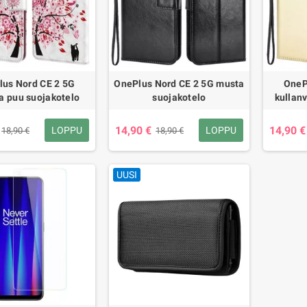
lus Nord CE 2 5G
OnePlus Nord CE 2 5G musta
OneP
a puu suojakotelo
suojakotelo
kullan
14,90 €
14,90 €
LOPPU
LOPPU
18,90 €
18,90 €
UUSI