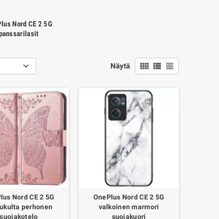
lus Nord CE 2 5G
panssarilasit
view_comfy
view_list
view_headline
Näytä
lus Nord CE 2 5G
OnePlus Nord CE 2 5G
ukulta perhonen
valkoinen marmori
suojakotelo
suojakuori