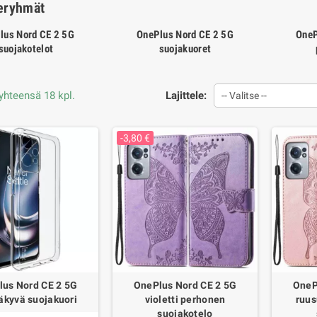
eryhmät
lus Nord CE 2 5G
OnePlus Nord CE 2 5G
OneP
suojakotelot
suojakuoret
 yhteensä 18 kpl.
Lajittele:
-- Valitse --
-3,80 €
lus Nord CE 2 5G
OnePlus Nord CE 2 5G
OneP
äkyvä suojakuori
violetti perhonen
ruus
suojakotelo