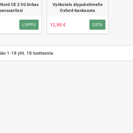
Nord CE 2 5G kirkas
Vyökotelo älypuhelimelle
panssarilasi
Oxford-kankaasta
12,90 €
LOPPU
OSTA
än 1-18 yht. 18 tuotteesta