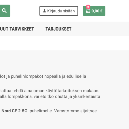
0
search
person
Kirjaudu sisään
0,00 €
UUT TARVIKKEET
TARJOUKSET
ot ja puhelinlompakot nopealla ja edullisella
annattaa tehdä aina oman käyttötarkoituksen mukaan.
malla lompakkona, vai etsitkö ohutta ja yksinkertaista
 Nord CE 2 5G
-puhelimelle. Varastomme sijaitsee