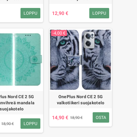
12,90 €
LOPPU
LOPPU
-4,00 €
lus Nord CE 2 5G
OnePlus Nord CE 2 5G
unvihreä mandala
valkotiikeri suojakotelo
suojakotelo
14,90 €
OSTA
18,90 €
LOPPU
18,90 €