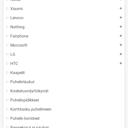
Xiaomi
add
Lenovo
add
Nothing
add
Fairphone
add
Microsoft
add
LG
add
HTC
add
Kaapelit
Puhelinlaukut
Kosketusnäyttökynät
Puhelinpidikkeet
Korttitasku puhelimeen
Puhelin koristeet
Rannekorut ja nauhat