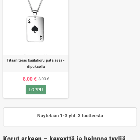
Titaaniteräs kaulakoru pata ässä -
riipuksella
8,00 €
8,90 €
LOPPU
Näytetään 1-3 yht. 3 tuotteesta
Korut arkeen – keveyttä ja helppoa tyyliä