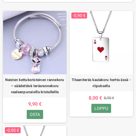
-0,90 €
Naisten kettukoristeinen rannekoru
Titaaniteräs kaulakoru hertta ässä -
– säädettävä teräsrannekoru
riipuksella
vaaleanpunaisilla kristalleilla
8,00 €
8,90 €
9,90 €
LOPPU
OSTA
-0,90 €