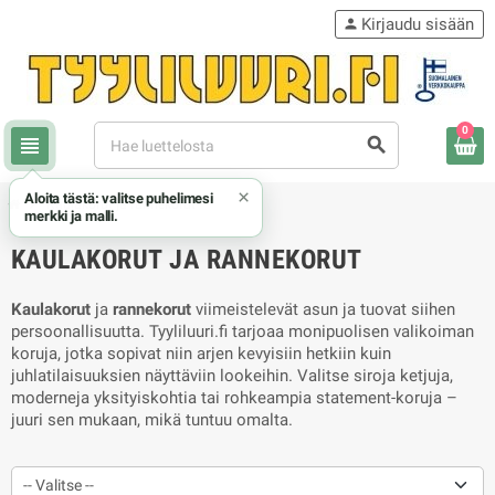
Kirjaudu sisään
person
0
view_headline
search
×
Aloita tästä: valitse puhelimesi
chevron_right
Kaulakorut ja rannekorut
merkki ja malli.
KAULAKORUT JA RANNEKORUT
Kaulakorut
ja
rannekorut
viimeistelevät asun ja tuovat siihen
persoonallisuutta. Tyyliluuri.fi tarjoaa monipuolisen valikoiman
koruja, jotka sopivat niin arjen kevyisiin hetkiin kuin
juhlatilaisuuksien näyttäviin lookeihin. Valitse siroja ketjuja,
moderneja yksityiskohtia tai rohkeampia statement-koruja –
juuri sen mukaan, mikä tuntuu omalta.
-- Valitse --