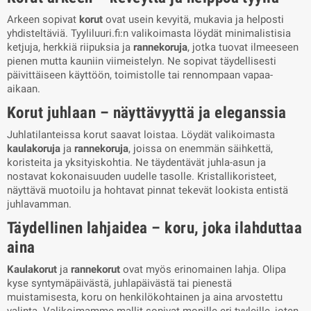
Arkeen sopivat
korut
ovat usein kevyitä, mukavia ja helposti
yhdisteltäviä. Tyyliluuri.fi:n valikoimasta löydät minimalistisia
ketjuja, herkkiä riipuksia ja
rannekoruja
, jotka tuovat ilmeeseen
pienen mutta kauniin viimeistelyn. Ne sopivat täydellisesti
päivittäiseen käyttöön, toimistolle tai rennompaan vapaa-
aikaan.
Korut juhlaan – näyttävyyttä ja eleganssia
Juhlatilanteissa korut saavat loistaa. Löydät valikoimasta
kaulakoruja
ja
rannekoruja
, joissa on enemmän säihkettä,
koristeita ja yksityiskohtia. Ne täydentävät juhla-asun ja
nostavat kokonaisuuden uudelle tasolle. Kristallikoristeet,
näyttävä muotoilu ja hohtavat pinnat tekevät lookista entistä
juhlavamman.
Täydellinen lahjaidea – koru, joka ilahduttaa
aina
Kaulakorut
ja
rannekorut
ovat myös erinomainen lahja. Olipa
kyse syntymäpäivästä, juhlapäivästä tai pienestä
muistamisesta, koru on henkilökohtainen ja aina arvostettu