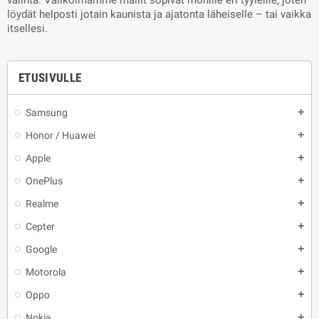
valinta. Valikoimamme mallit sopivat monille eri tyyleille, joten
löydät helposti jotain kaunista ja ajatonta läheiselle – tai vaikka
itsellesi.
ETUSIVULLE
Samsung
add
Honor / Huawei
add
Apple
add
OnePlus
add
Realme
add
Cepter
add
Google
add
Motorola
add
Oppo
add
Nokia
add