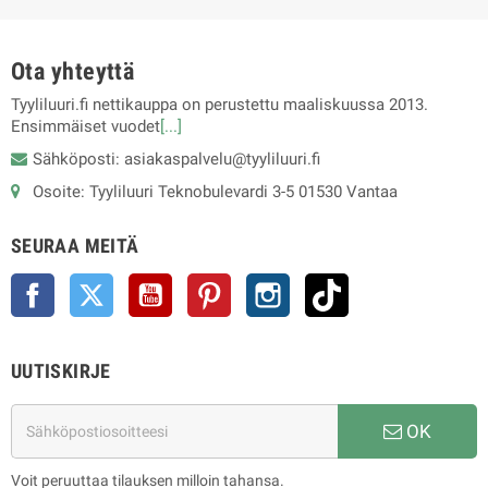
Ota yhteyttä
Tyyliluuri.fi nettikauppa on perustettu maaliskuussa 2013.
Ensimmäiset vuodet
[...]
Sähköposti: asiakaspalvelu@tyyliluuri.fi
Osoite: Tyyliluuri Teknobulevardi 3-5 01530 Vantaa
SEURAA MEITÄ
Facebook
Twitter
YouTube
Pinterest
Instagram
TikTok
UUTISKIRJE
OK
Voit peruuttaa tilauksen milloin tahansa.