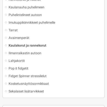
Kaulanauha puhelimeen
Puhelintelineet autoon
Imukuppikiinnikkeet puhelimelle
Tarrat
Avaimenperät
Kaulakorut ja rannekorut
Ilmanraikastin autoon
Lahjakortit
Pop it fidgetit
Fidget Spinner stressilelut
Kosketusnäyttösormikkaat
Sekalaiset lisätarvikkeet