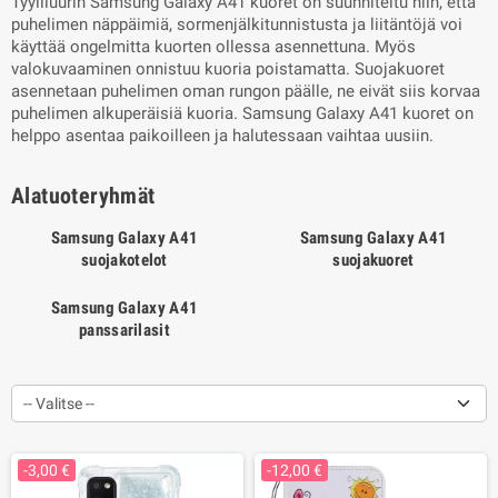
Tyyliluurin Samsung Galaxy A41 kuoret on suunniteltu niin, että
puhelimen näppäimiä, sormenjälkitunnistusta ja liitäntöjä voi
käyttää ongelmitta kuorten ollessa asennettuna. Myös
valokuvaaminen onnistuu kuoria poistamatta. Suojakuoret
asennetaan puhelimen oman rungon päälle, ne eivät siis korvaa
puhelimen alkuperäisiä kuoria. Samsung Galaxy A41 kuoret on
helppo asentaa paikoilleen ja halutessaan vaihtaa uusiin.
Alatuoteryhmät
Samsung Galaxy A41
Samsung Galaxy A41
suojakotelot
suojakuoret
Samsung Galaxy A41
panssarilasit
-- Valitse --
-3,00 €
-12,00 €