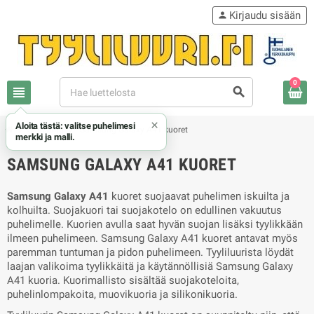
Kirjaudu sisään
person
0
view_headline
search
×
Aloita tästä: valitse puhelimesi
chevron_right
chevron_right
Samsung
Samsung Galaxy A41 kuoret
merkki ja malli.
SAMSUNG GALAXY A41 KUORET
Samsung Galaxy A41
kuoret suojaavat puhelimen iskuilta ja
kolhuilta. Suojakuori tai suojakotelo on edullinen vakuutus
puhelimelle. Kuorien avulla saat hyvän suojan lisäksi tyylikkään
ilmeen puhelimeen. Samsung Galaxy A41 kuoret antavat myös
paremman tuntuman ja pidon puhelimeen. Tyyliluurista löydät
laajan valikoima tyylikkäitä ja käytännöllisiä Samsung Galaxy
A41 kuoria. Kuorimallisto sisältää suojakoteloita,
puhelinlompakoita, muovikuoria ja silikonikuoria.