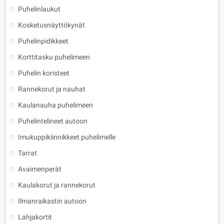
Puhelinlaukut
Kosketusnäyttökynät
Puhelinpidikkeet
Korttitasku puhelimeen
Puhelin koristeet
Rannekorut ja nauhat
Kaulanauha puhelimeen
Puhelintelineet autoon
Imukuppikiinnikkeet puhelimelle
Tarrat
Avaimenperät
Kaulakorut ja rannekorut
Ilmanraikastin autoon
Lahjakortit