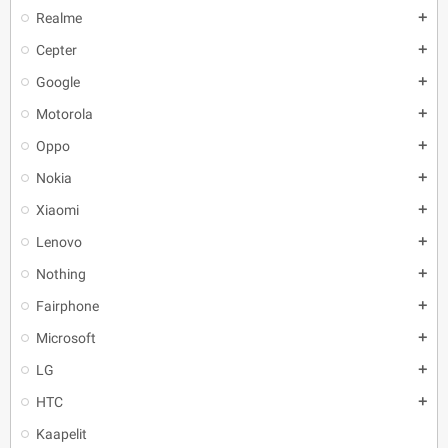
Realme
add
Cepter
add
Google
add
Motorola
add
Oppo
add
Nokia
add
Xiaomi
add
Lenovo
add
Nothing
add
Fairphone
add
Microsoft
add
LG
add
HTC
add
Kaapelit