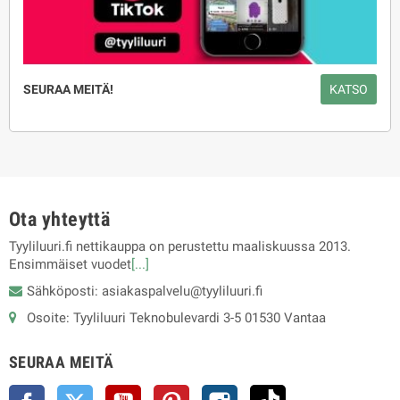
SEURAA MEITÄ!
KATSO
Ota yhteyttä
Tyyliluuri.fi nettikauppa on perustettu maaliskuussa 2013.
Ensimmäiset vuodet
[...]
Sähköposti: asiakaspalvelu@tyyliluuri.fi
Osoite: Tyyliluuri Teknobulevardi 3-5 01530 Vantaa
SEURAA MEITÄ
Facebook
Twitter
YouTube
Pinterest
Instagram
TikTok