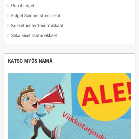
Pop it fidgetit
Fidget Spinner stressilelut
Kosketusnäyttösormikkaat
Sekalaiset lisätarvikkeet
KATSO MYÖS NÄMÄ