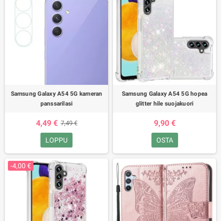
Samsung Galaxy A54 5G kameran
Samsung Galaxy A54 5G hopea
panssarilasi
glitter hile suojakuori
4,49 €
9,90 €
7,49 €
LOPPU
OSTA
-4,00 €