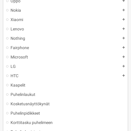
Oppo
add
Nokia
add
Xiaomi
add
Lenovo
add
Nothing
add
Fairphone
add
Microsoft
add
LG
add
HTC
add
Kaapelit
Puhelinlaukut
Kosketusnäyttökynät
Puhelinpidikkeet
Korttitasku puhelimeen