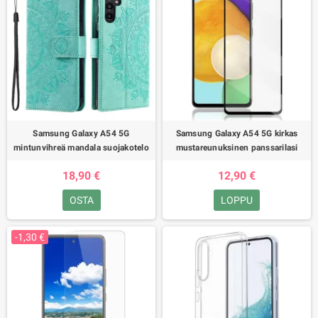
Samsung Galaxy A54 5G
Samsung Galaxy A54 5G kirkas
mintunvihreä mandala suojakotelo
mustareunuksinen panssarilasi
18,90 €
12,90 €
OSTA
LOPPU
-1,30 €