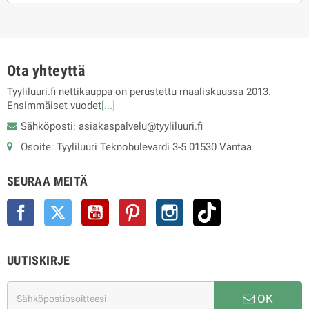
Ota yhteyttä
Tyyliluuri.fi nettikauppa on perustettu maaliskuussa 2013.
Ensimmäiset vuodet
[...]
Sähköposti: asiakaspalvelu@tyyliluuri.fi
Osoite: Tyyliluuri Teknobulevardi 3-5 01530 Vantaa
SEURAA MEITÄ
Facebook
Twitter
YouTube
Pinterest
Instagram
TikTok
UUTISKIRJE
OK