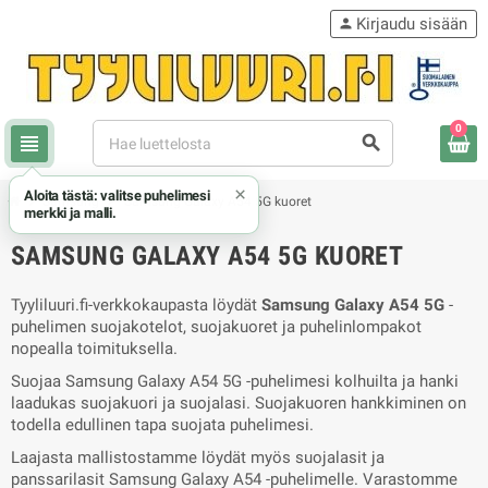
Kirjaudu sisään
person
0
view_headline
search
×
Aloita tästä: valitse puhelimesi
chevron_right
chevron_right
Samsung
Samsung Galaxy A54 5G kuoret
merkki ja malli.
SAMSUNG GALAXY A54 5G KUORET
Tyyliluuri.fi-verkkokaupasta löydät
Samsung Galaxy A54 5G
-
puhelimen suojakotelot, suojakuoret ja puhelinlompakot
nopealla toimituksella.
Suojaa Samsung Galaxy A54 5G -puhelimesi kolhuilta ja hanki
laadukas suojakuori ja suojalasi. Suojakuoren hankkiminen on
todella edullinen tapa suojata puhelimesi.
Laajasta mallistostamme löydät myös suojalasit ja
panssarilasit Samsung Galaxy A54 -puhelimelle. Varastomme