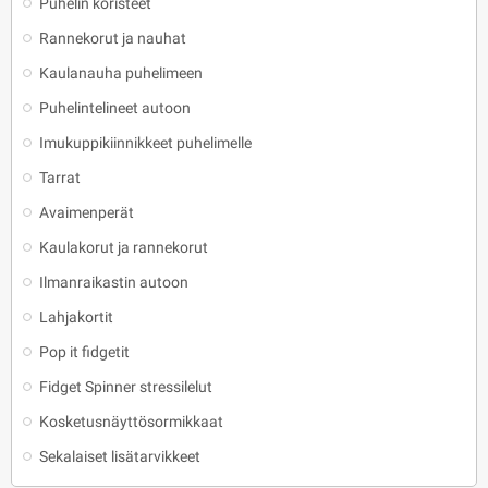
Puhelin koristeet
Rannekorut ja nauhat
Kaulanauha puhelimeen
Puhelintelineet autoon
Imukuppikiinnikkeet puhelimelle
Tarrat
Avaimenperät
Kaulakorut ja rannekorut
Ilmanraikastin autoon
Lahjakortit
Pop it fidgetit
Fidget Spinner stressilelut
Kosketusnäyttösormikkaat
Sekalaiset lisätarvikkeet