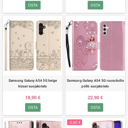
OSTA
OSTA
Samsung Galaxy A54 5G beige
Samsung Galaxy A54 5G ruusukulta
kissat suojakotelo
pöllö suojakotelo
18,90 €
22,90 €
OSTA
OSTA
-2,60 €