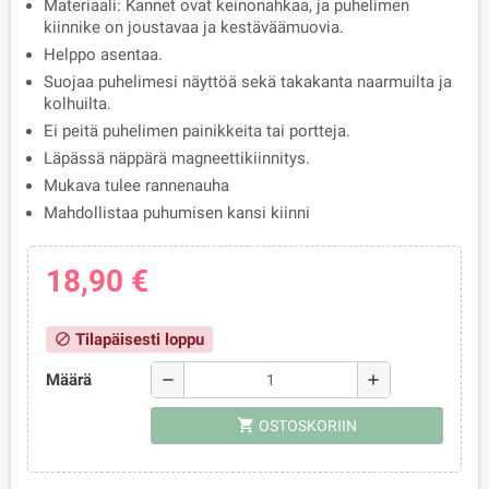
Materiaali: Kannet ovat keinonahkaa, ja puhelimen
kiinnike on joustavaa ja kestäväämuovia.
Helppo asentaa.
Suojaa puhelimesi näyttöä sekä takakanta naarmuilta ja
kolhuilta.
Ei peitä puhelimen painikkeita tai portteja.
Läpässä näppärä magneettikiinnitys.
Mukava tulee rannenauha
Mahdollistaa puhumisen kansi kiinni
18,90 €
Tilapäisesti loppu
block
Määrä
remove
add
shopping_cart
OSTOSKORIIN