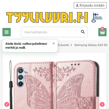
Kirjaudu sisään
person
0
view_headline
search
×
Aloita tästä: valitse puhelimesi
chevron_right
chevron_right
chevron_right
Samsung
Samsung Galaxy A54 5G kuoret
Samsung Galaxy A54 5G r
merkki ja malli.
chevron_left
chevron_right