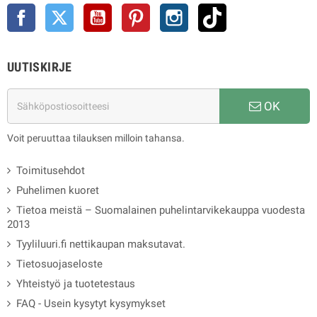
Facebook
Twitter
YouTube
Pinterest
Instagram
TikTok
UUTISKIRJE
OK
Voit peruuttaa tilauksen milloin tahansa.
Toimitusehdot
Puhelimen kuoret
Tietoa meistä – Suomalainen puhelintarvikekauppa vuodesta
2013
Tyyliluuri.fi nettikaupan maksutavat.
Tietosuojaseloste
Yhteistyö ja tuotetestaus
FAQ - Usein kysytyt kysymykset