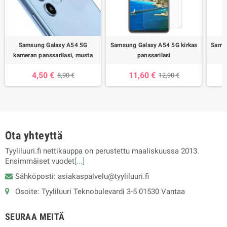
Samsung Galaxy A54 5G
Samsung Galaxy A54 5G kirkas
Sams
kameran panssarilasi, musta
panssarilasi
4,50 €
11,60 €
8,90 €
12,90 €
Ota yhteyttä
Tyyliluuri.fi nettikauppa on perustettu maaliskuussa 2013.
Ensimmäiset vuodet
[...]
Sähköposti: asiakaspalvelu@tyyliluuri.fi
Osoite: Tyyliluuri Teknobulevardi 3-5 01530 Vantaa
SEURAA MEITÄ