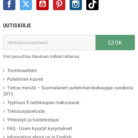
Facebook
Twitter
YouTube
Pinterest
Instagram
TikTok
UUTISKIRJE
OK
Voit peruuttaa tilauksen milloin tahansa.
Toimitusehdot
Puhelimen kuoret
Tietoa meistä – Suomalainen puhelintarvikekauppa vuodesta
2013
Tyyliluuri.fi nettikaupan maksutavat.
Tietosuojaseloste
Yhteistyö ja tuotetestaus
FAQ - Usein kysytyt kysymykset
Information about us in English