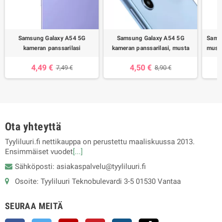
Samsung Galaxy A54 5G
Samsung Galaxy A54 5G
Samsu
kameran panssarilasi
kameran panssarilasi, musta
musta
4,49 €
4,50 €
7,49 €
8,90 €
Ota yhteyttä
Tyyliluuri.fi nettikauppa on perustettu maaliskuussa 2013.
Ensimmäiset vuodet
[...]
Sähköposti: asiakaspalvelu@tyyliluuri.fi
Osoite: Tyyliluuri Teknobulevardi 3-5 01530 Vantaa
SEURAA MEITÄ