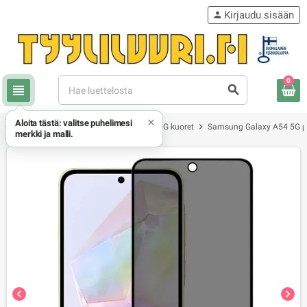
Kirjaudu sisään
person
0
view_headline
search
×
Aloita tästä: valitse puhelimesi
chevron_right
chevron_right
chevron_right
Samsung
Samsung Galaxy A54 5G kuoret
Samsung Galaxy A54 5G pa
merkki ja malli.
chevron_left
chevron_right