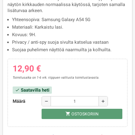
näytön kirkkauden normaalissa käytössä, tarjoten samalla
lisäturvaa arkeen.
Yhteensopiva: Samsung Galaxy A54 5G
Materiaali: Karkaistu lasi.
Kovuus: 9H.
Privacy / anti-spy suoja sivulta katselua vastaan
Suojaa puhelimen näyttöä naarmuilta ja kolhuilta.
12,90 €
Toimitusaika on 1-6 vrk. riippuen valitusta toimitustavasta.
Saatavilla heti
check
Määrä
remove
add
shopping_cart
OSTOSKORIIN