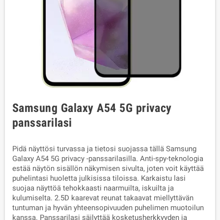
Samsung Galaxy A54 5G privacy
panssarilasi
Pidä näyttösi turvassa ja tietosi suojassa tällä Samsung
Galaxy A54 5G privacy -panssarilasilla. Anti-spy-teknologia
estää näytön sisällön näkymisen sivulta, joten voit käyttää
puhelintasi huoletta julkisissa tiloissa. Karkaistu lasi
suojaa näyttöä tehokkaasti naarmuilta, iskuilta ja
kulumiselta. 2.5D kaarevat reunat takaavat miellyttävän
tuntuman ja hyvän yhteensopivuuden puhelimen muotoilun
kanssa. Panssarilasi säilyttää kosketusherkkyyden ja