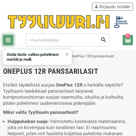
Kirjaudu sisään
person
0
view_headline
search
×
Aloita tästä: valitse puhelimesi
chevron_right
chevron_right
chevron_right
OnePlus
OnePlus 12R kuoret
OnePlus 12R panssarilasit
merkki ja malli.
ONEPLUS 12R PANSSARILASIT
Etsitkö täydellistä suojaa
OnePlus 12R
:n herkälle näytölle?
Tyyliluurin laadukkaat panssarilasit tarjoavat
kompromissittoman suojan naarmuilta, iskuilta ja kolhuilta,
pitäen puhelimesi uudenveroisena pidempään.
Miksi valita Tyyliluurin panssarilasit?
Huippuluokan suoja:
Valmistettu kestävästä materiaalista,
joka on kovempaa kuin tavallinen lasi. Ei naarmuunnu
helposti, joten voit huoletta kuljettaa puhelinta mukanasi