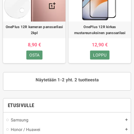
OnePlus 12R kameran panssarilasi
OnePlus 12R kirkas
2kpl
mustareunuksinen panssarilasi
8,90 €
12,90 €
OSTA
LOPPU
Näytetään 1-2 yht. 2 tuotteesta
ETUSIVULLE
Samsung
add
Honor / Huawei
add