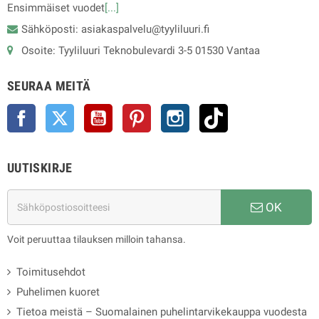
Ensimmäiset vuodet
[...]
Sähköposti: asiakaspalvelu@tyyliluuri.fi
Osoite: Tyyliluuri Teknobulevardi 3-5 01530 Vantaa
SEURAA MEITÄ
Facebook
Twitter
YouTube
Pinterest
Instagram
TikTok
UUTISKIRJE
OK
Voit peruuttaa tilauksen milloin tahansa.
Toimitusehdot
Puhelimen kuoret
Tietoa meistä – Suomalainen puhelintarvikekauppa vuodesta