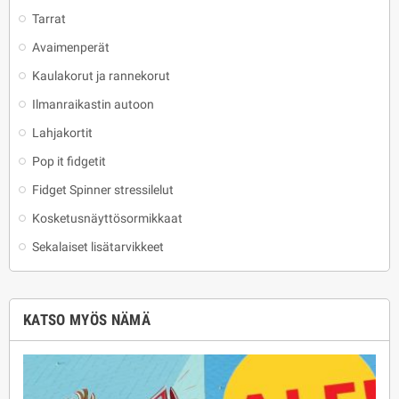
Tarrat
Avaimenperät
Kaulakorut ja rannekorut
Ilmanraikastin autoon
Lahjakortit
Pop it fidgetit
Fidget Spinner stressilelut
Kosketusnäyttösormikkaat
Sekalaiset lisätarvikkeet
KATSO MYÖS NÄMÄ