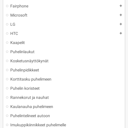
Fairphone
add
Microsoft
add
LG
add
HTC
add
Kaapelit
Puhelinlaukut
Kosketusnäyttökynät
Puhelinpidikkeet
Korttitasku puhelimeen
Puhelin koristeet
Rannekorut ja nauhat
Kaulanauha puhelimeen
Puhelintelineet autoon
Imukuppikiinnikkeet puhelimelle