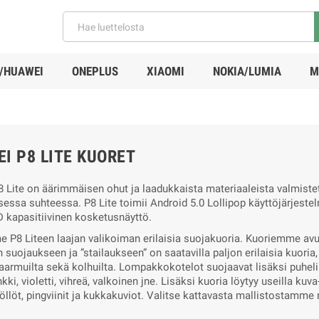
/HUAWEI
ONEPLUS
XIAOMI
NOKIA/LUMIA
M
I P8 LITE KUORET
 Lite on äärimmäisen ohut ja laadukkaista materiaaleista valmistet
sessa suhteessa. P8 Lite toimii Android 5.0 Lollipop käyttöjärjeste
D kapasitiivinen kosketusnäyttö.
 P8 Liteen laajan valikoiman erilaisia suojakuoria. Kuoriemme avull
 suojaukseen ja ”stailaukseen” on saatavilla paljon erilaisia kuori
 naarmuilta sekä kolhuilta. Lompakkokotelot suojaavat lisäksi puhel
kki, violetti, vihreä, valkoinen jne. Lisäksi kuoria löytyy useilla kuva
öllöt, pingviinit ja kukkakuviot. Valitse kattavasta mallistostamme