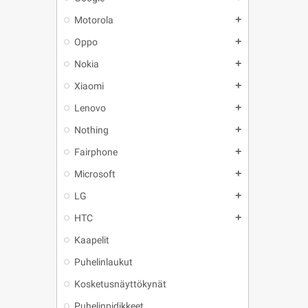
Motorola
add
Oppo
add
Nokia
add
Xiaomi
add
Lenovo
add
Nothing
add
Fairphone
add
Microsoft
add
LG
add
HTC
add
Kaapelit
Puhelinlaukut
Kosketusnäyttökynät
Puhelinpidikkeet