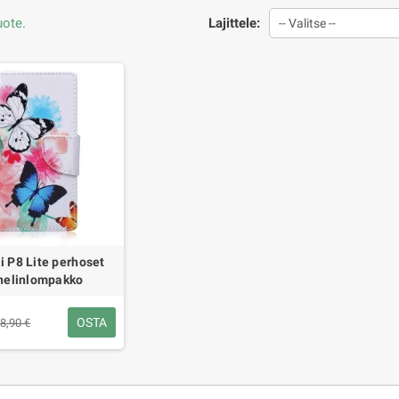
uote.
Lajittele:
-- Valitse --
 P8 Lite perhoset
helinlompakko
OSTA
8,90 €