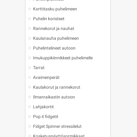
Korttitasku puhelimeen
Puhelin koristeet
Rannekorut ja nauhat
Kaulanauha puhelimeen
Puhelintelineet autoon
Imukuppikiinnikkeet puhelimelle
Tarrat
Avaimenperät
Kaulakorut ja rannekorut
Ilmanraikastin autoon
Lahjakortit
Pop it fidgetit
Fidget Spinner stressilelut
Kosketusnäyttösormikkaat