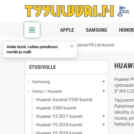
view_headline
APPLE
SAMSUNG
HONOR
chevron_right
Honor / Huawei
chevron_right
Huawei P8 Lite kuoret
×
Aloita tästä: valitse puhelimesi
merkki ja malli.
HUAWE
ETUSIVULLE
Huawei P8
Samsung
add
optimaali
5” IPS LC
Honor / Huawei
add
Huawei Ascend Y330 kuoret
Tarjoamme
Puhelimen
Huawei Y360 kuoret
iskuilta,
Huawei Y3 2017 kuoret
add
musta, pin
hetkellä p
Huawei Y5 2018 kuoret
add
Huawei Y5 2019 kuoret