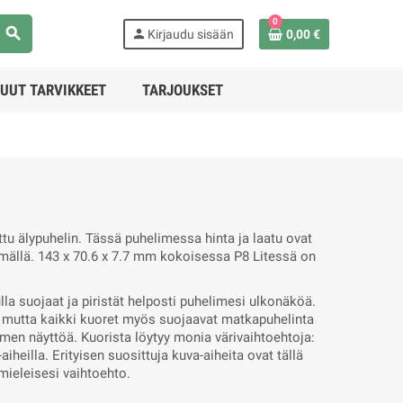
0
search
person
Kirjaudu sisään
0,00 €
UUT TARVIKKEET
TARJOUKSET
tu älypuhelin. Tässä puhelimessa hinta ja laatu ovat
lmällä. 143 x 70.6 x 7.7 mm kokoisessa P8 Litessä on
a suojaat ja piristät helposti puhelimesi ulkonäköä.
a, mutta kaikki kuoret myös suojaavat matkapuhelinta
imen näyttöä. Kuorista löytyy monia värivaihtoehtoja:
-aiheilla. Erityisen suosittuja kuva-aiheita ovat tällä
 mieleisesi vaihtoehto.