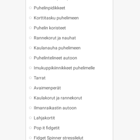
Puhelinpidikkeet
Korttitasku puhelimeen
Puhelin koristeet
Rannekorut ja nauhat
Kaulanauha puhelimeen
Puhelintelineet autoon
Imukuppikiinnikkeet puhelimelle
Tarrat
Avaimenperät
Kaulakorut ja rannekorut
Ilmanraikastin autoon
Lahjakortit
Pop it fidgetit
Fidget Spinner stressilelut