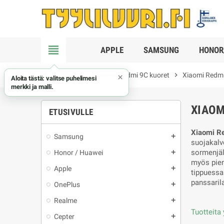
view_headline
APPLE
SAMSUNG
HONOR
chevron_right
Xiaomi
chevron_right
Xiaomi Redmi 9C kuoret
chevron_right
Xiaomi Redmi
×
Aloita tästä: valitse puhelimesi
merkki ja malli.
XIAOM
ETUSIVULLE
Xiaomi Re
Samsung
add
suojakalv
sormenjäl
Honor / Huawei
add
myös pieni
Apple
add
tippuessa
panssaril
OnePlus
add
Realme
add
Tuotteita 
Cepter
add