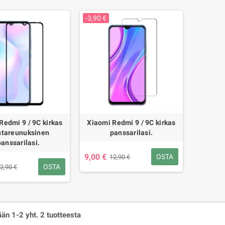
-3,90 €
Redmi 9 / 9C kirkas
Xiaomi Redmi 9 / 9C kirkas
tareunuksinen
panssarilasi.
panssarilasi.
9,00 €
OSTA
12,90 €
OSTA
2,90 €
än 1-2 yht. 2 tuotteesta