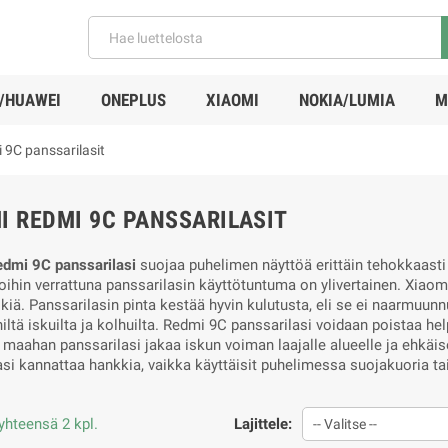
/HUAWEI
ONEPLUS
XIAOMI
NOKIA/LUMIA
M
 9C panssarilasit
I REDMI 9C PANSSARILASIT
dmi 9C panssarilasi
suojaa puhelimen näyttöä erittäin tehokkaast
oihin verrattuna panssarilasin käyttötuntuma on ylivertainen. Xiaom
kiä. Panssarilasin pinta kestää hyvin kulutusta, eli se ei naarmuun
ltä iskuilta ja kolhuilta. Redmi 9C panssarilasi voidaan poistaa hel
 maahan panssarilasi jakaa iskun voiman laajalle alueelle ja ehkä
asi kannattaa hankkia, vaikka käyttäisit puhelimessa suojakuoria ta
yhteensä 2 kpl.
Lajittele:
-- Valitse --