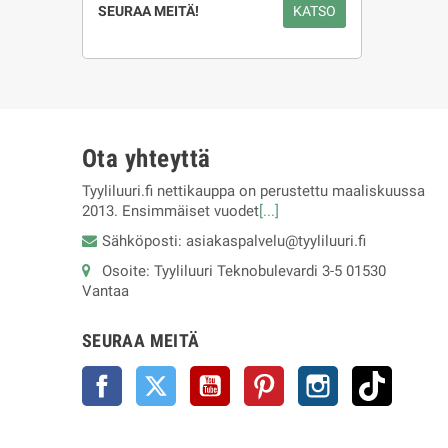
SEURAA MEITÄ!
KATSO
Ota yhteyttä
Tyyliluuri.fi nettikauppa on perustettu maaliskuussa
2013. Ensimmäiset vuodet
[...]
Sähköposti: asiakaspalvelu@tyyliluuri.fi
Osoite: Tyyliluuri Teknobulevardi 3-5 01530
Vantaa
SEURAA MEITÄ
Facebook
Twitter
YouTube
Pinterest
Instagram
TikTok