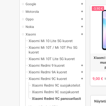
Google
add
-3,90 €
Motorola
add
Oppo
add
Nokia
add
Xiaomi
add
Xiaomi Mi 10 Lite 5G kuoret
Xiaomi Mi 10T / Mi 10T Pro 5G
kuoret
Xiaomi 
Xiaomi Mi 10T Lite 5G kuoret
mus
Xiaomi Redmi 9 kuoret
add
Xiaomi Redmi 9A kuoret
add
9,00 €
Xiaomi Redmi 9C kuoret
1
add
Xiaomi Redmi 9C suojakotelot
Xiaomi Redmi 9C suojakuoret
Xiaomi Redmi 9C panssarilasit
Näytetä