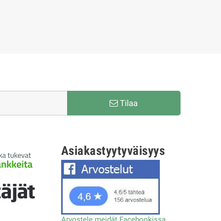
Tilaa
Asiakastyytyväisyys
Arvostele meidät Facebookissa.