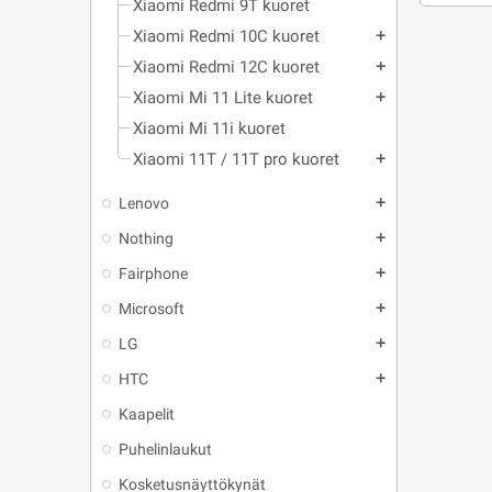
Xiaomi Redmi 9T kuoret
Xiaomi Redmi 10C kuoret
add
Xiaomi Redmi 12C kuoret
add
Xiaomi Mi 11 Lite kuoret
add
Xiaomi Mi 11i kuoret
Xiaomi 11T / 11T pro kuoret
add
Lenovo
add
Nothing
add
Fairphone
add
Microsoft
add
LG
add
HTC
add
Kaapelit
Puhelinlaukut
Kosketusnäyttökynät