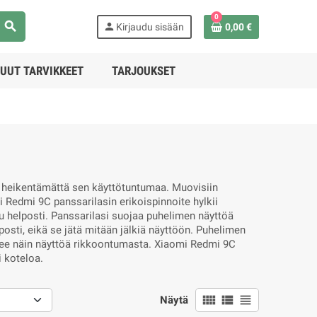
0
search
person
Kirjaudu sisään
0,00 €
UUT TARVIKKEET
TARJOUKSET
i heikentämättä sen käyttötuntumaa. Muovisiin
i Redmi 9C panssarilasin erikoispinnoite hylkii
nu helposti. Panssarilasi suojaa puhelimen näyttöä
posti, eikä se jätä mitään jälkiä näyttöön. Puhelimen
isee näin näyttöä rikkoontumasta. Xiaomi Redmi 9C
i koteloa.
view_comfy
view_list
view_headline
Näytä