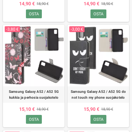
14,90 €
14,90 €
18,90 €
18,90 €
OSTA
OSTA
-3,80 €
-3,00 €
Samsung Galaxy A52 / A52 5G
Samsung Galaxy A52 / A52 5G do
kukkia ja perhosia suojakotelo
not touch my phone suojakotelo
15,10 €
15,90 €
18,90 €
18,90 €
OSTA
OSTA