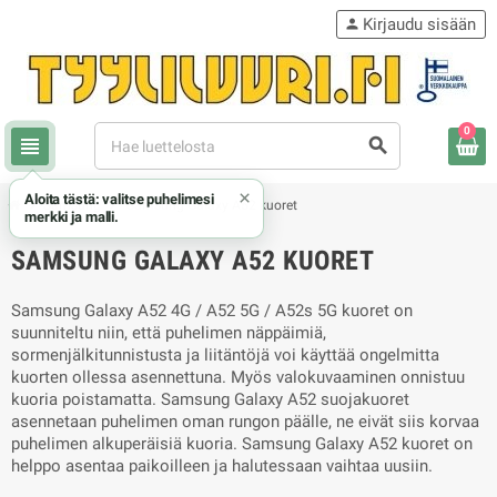
Kirjaudu sisään
person
0
view_headline
search
×
Aloita tästä: valitse puhelimesi
chevron_right
chevron_right
Samsung
Samsung Galaxy A52 kuoret
merkki ja malli.
SAMSUNG GALAXY A52 KUORET
Samsung Galaxy A52 4G / A52 5G / A52s 5G
kuoret on
suunniteltu niin, että puhelimen näppäimiä,
sormenjälkitunnistusta ja liitäntöjä voi käyttää ongelmitta
kuorten ollessa asennettuna. Myös valokuvaaminen onnistuu
kuoria poistamatta. Samsung Galaxy A52 suojakuoret
asennetaan puhelimen oman rungon päälle, ne eivät siis korvaa
puhelimen alkuperäisiä kuoria. Samsung Galaxy A52 kuoret on
helppo asentaa paikoilleen ja halutessaan vaihtaa uusiin.