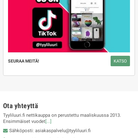
SEURAA MEITÄ!
KATSO
Ota yhteyttä
Tyyliluuri.fi nettikauppa on perustettu maaliskuussa 2013.
Ensimmäiset vuodet
[...]
Sähköposti: asiakaspalvelu@tyyliluuri.fi