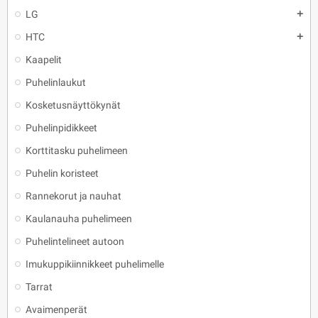
LG
add
HTC
add
Kaapelit
Puhelinlaukut
Kosketusnäyttökynät
Puhelinpidikkeet
Korttitasku puhelimeen
Puhelin koristeet
Rannekorut ja nauhat
Kaulanauha puhelimeen
Puhelintelineet autoon
Imukuppikiinnikkeet puhelimelle
Tarrat
Avaimenperät