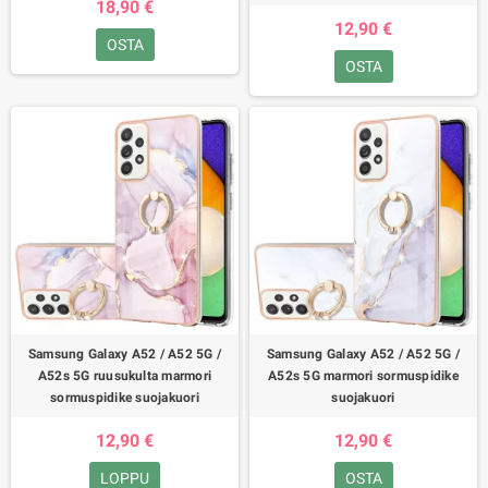
18,90 €
12,90 €
OSTA
OSTA
Samsung Galaxy A52 / A52 5G /
Samsung Galaxy A52 / A52 5G /
A52s 5G ruusukulta marmori
A52s 5G marmori sormuspidike
sormuspidike suojakuori
suojakuori
12,90 €
12,90 €
LOPPU
OSTA