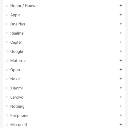
Honor / Huawei
add
Apple
add
OnePlus
add
Realme
add
Cepter
add
Google
add
Motorola
add
Oppo
add
Nokia
add
Xiaomi
add
Lenovo
add
Nothing
add
Fairphone
add
Microsoft
add