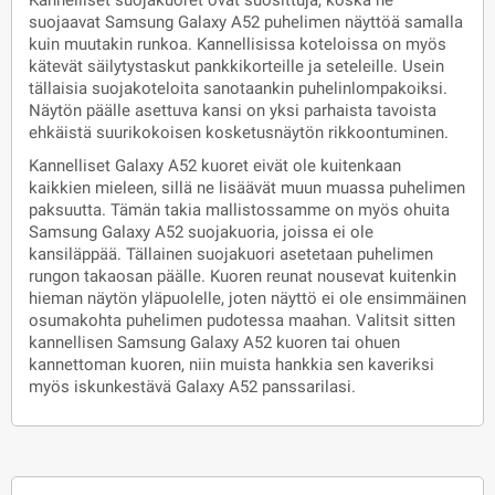
Kannelliset suojakuoret ovat suosittuja, koska ne
suojaavat Samsung Galaxy A52 puhelimen näyttöä samalla
kuin muutakin runkoa. Kannellisissa koteloissa on myös
kätevät säilytystaskut pankkikorteille ja seteleille. Usein
tällaisia suojakoteloita sanotaankin puhelinlompakoiksi.
Näytön päälle asettuva kansi on yksi parhaista tavoista
ehkäistä suurikokoisen kosketusnäytön rikkoontuminen.
Kannelliset Galaxy A52 kuoret eivät ole kuitenkaan
kaikkien mieleen, sillä ne lisäävät muun muassa puhelimen
paksuutta. Tämän takia mallistossamme on myös ohuita
Samsung Galaxy A52 suojakuoria, joissa ei ole
kansiläppää. Tällainen suojakuori asetetaan puhelimen
rungon takaosan päälle. Kuoren reunat nousevat kuitenkin
hieman näytön yläpuolelle, joten näyttö ei ole ensimmäinen
osumakohta puhelimen pudotessa maahan. Valitsit sitten
kannellisen Samsung Galaxy A52 kuoren tai ohuen
kannettoman kuoren, niin muista hankkia sen kaveriksi
myös iskunkestävä Galaxy A52 panssarilasi.