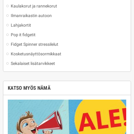
Kaulakorut ja rannekorut
Ilmanraikastin autoon
Lahjakortit
Pop it fidgetit
Fidget Spinner stressilelut
Kosketusnäyttösormikkaat
Sekalaiset lisätarvikkeet
KATSO MYÖS NÄMÄ