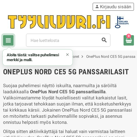
Kirjaudu sisään
person
0
view_headline
search
×
Aloita tästä: valitse puhelimesi
chevron_right
chevron_right
chevron_right
OnePlus
OnePlus Nord CE5 5G kuoret
OnePlus Nord CE5 5G panssari
merkki ja malli.
ONEPLUS NORD CE5 5G PANSSARILASIT
Suojaa puhelimesi näyttö iskuilta, naarmuilta ja säröiltä
laadukkaalla
OnePlus Nord CE5 5G panssarilasilla
.
Valikoimastamme löydät huolellisesti valitut karkaistut lasit,
jotka tarjoavat tehokkaan suojan ilman, että kosketusherkkyys
tai kirkkaus kärsii. Jokainen OnePlus Nord CE5 5G panssarilasi
on mitoitettu tarkasti puhelinmallille sopivaksi, ja asennus
onnistuu helposti myös kotona.
Olitpa sitten aktiivikäyttäjä tai haluat vain varmistaa laitteen