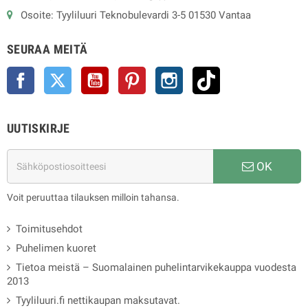
Osoite: Tyyliluuri Teknobulevardi 3-5 01530 Vantaa
SEURAA MEITÄ
Facebook
Twitter
YouTube
Pinterest
Instagram
TikTok
UUTISKIRJE
OK
Voit peruuttaa tilauksen milloin tahansa.
Toimitusehdot
Puhelimen kuoret
Tietoa meistä – Suomalainen puhelintarvikekauppa vuodesta
2013
Tyyliluuri.fi nettikaupan maksutavat.