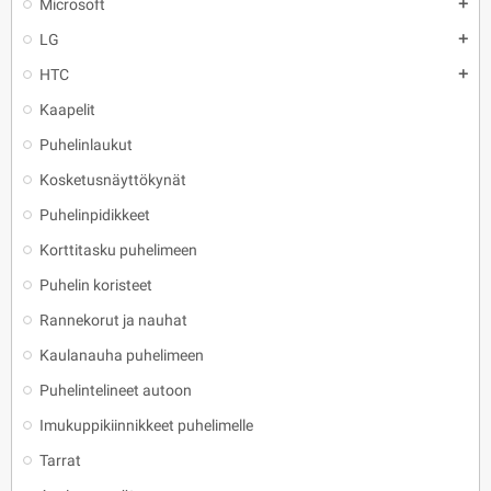
Microsoft
add
LG
add
HTC
add
Kaapelit
Puhelinlaukut
Kosketusnäyttökynät
Puhelinpidikkeet
Korttitasku puhelimeen
Puhelin koristeet
Rannekorut ja nauhat
Kaulanauha puhelimeen
Puhelintelineet autoon
Imukuppikiinnikkeet puhelimelle
Tarrat