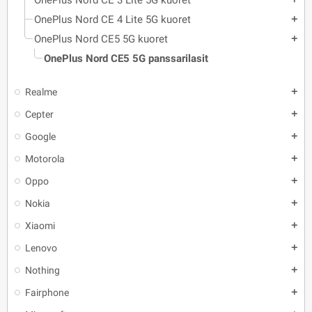
OnePlus Nord CE 3 Lite 5G kuoret
OnePlus Nord CE 4 Lite 5G kuoret
add
OnePlus Nord CE5 5G kuoret
add
OnePlus Nord CE5 5G panssarilasit
Realme
add
Cepter
add
Google
add
Motorola
add
Oppo
add
Nokia
add
Xiaomi
add
Lenovo
add
Nothing
add
Fairphone
add