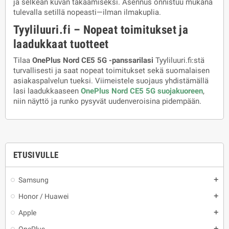
ja selkeän kuvan takaamiseksi. Asennus onnistuu mukana
tulevalla setillä nopeasti—ilman ilmakuplia.
Tyyliluuri.fi – Nopeat toimitukset ja
laadukkaat tuotteet
Tilaa
OnePlus Nord CE5 5G -panssarilasi
Tyyliluuri.fi:stä
turvallisesti ja saat nopeat toimitukset sekä suomalaisen
asiakaspalvelun tueksi. Viimeistele suojaus yhdistämällä
lasi laadukkaaseen
OnePlus Nord CE5 5G suojakuoreen
,
niin näyttö ja runko pysyvät uudenveroisina pidempään.
ETUSIVULLE
Samsung
add
Honor / Huawei
add
Apple
add
add