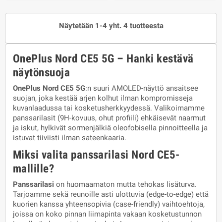
Näytetään 1-4 yht. 4 tuotteesta
OnePlus Nord CE5 5G – Hanki kestävä
näytönsuoja
OnePlus Nord CE5 5G
:n suuri AMOLED-näyttö ansaitsee
suojan, joka kestää arjen kolhut ilman kompromisseja
kuvanlaadussa tai kosketusherkkyydessä. Valikoimamme
panssarilasit (9H-kovuus, ohut profiili) ehkäisevät naarmut
ja iskut, hylkivät sormenjälkiä oleofobisella pinnoitteella ja
istuvat tiiviisti ilman sateenkaaria.
Miksi valita panssarilasi Nord CE5-
mallille?
Panssarilasi
on huomaamaton mutta tehokas lisäturva.
Tarjoamme sekä reunoille asti ulottuvia (edge-to-edge) että
kuorien kanssa yhteensopivia (case-friendly) vaihtoehtoja,
joissa on koko pinnan liimapinta vakaan kosketustunnon