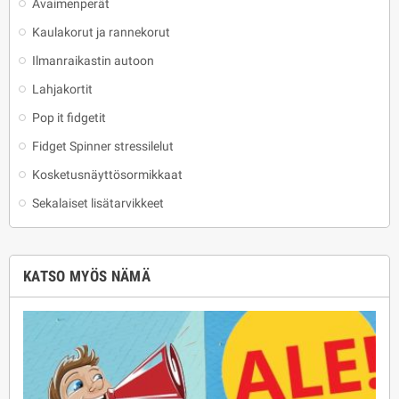
Avaimenperät
Kaulakorut ja rannekorut
Ilmanraikastin autoon
Lahjakortit
Pop it fidgetit
Fidget Spinner stressilelut
Kosketusnäyttösormikkaat
Sekalaiset lisätarvikkeet
KATSO MYÖS NÄMÄ