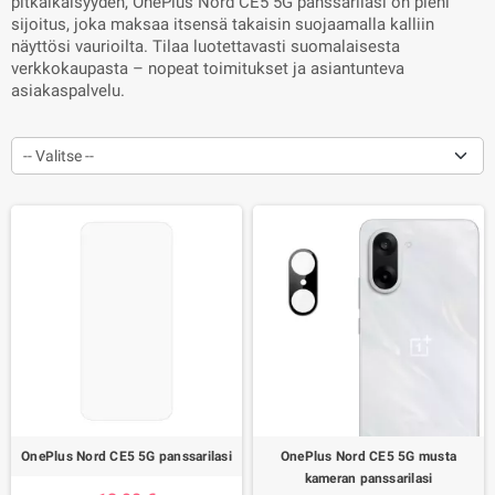
pitkäikäisyyden, OnePlus Nord CE5 5G panssarilasi on pieni
sijoitus, joka maksaa itsensä takaisin suojaamalla kalliin
näyttösi vaurioilta. Tilaa luotettavasti suomalaisesta
verkkokaupasta – nopeat toimitukset ja asiantunteva
asiakaspalvelu.
-- Valitse --
OnePlus Nord CE5 5G panssarilasi
OnePlus Nord CE5 5G musta
kameran panssarilasi