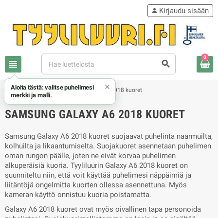
Kirjaudu sisään
person
0
view_headline
search
×
Aloita tästä: valitse puhelimesi
chevron_right
chevron_right
Samsung
Samsung Galaxy A6 2018 kuoret
merkki ja malli.
SAMSUNG GALAXY A6 2018 KUORET
Samsung Galaxy A6 2018 kuoret suojaavat puhelinta naarmuilta,
kolhuilta ja likaantumiselta. Suojakuoret asennetaan puhelimen
oman rungon päälle, joten ne eivät korvaa puhelimen
alkuperäisiä kuoria. Tyyliluurin Galaxy A6 2018 kuoret on
suunniteltu niin, että voit käyttää puhelimesi näppäimiä ja
liitäntöjä ongelmitta kuorten ollessa asennettuna. Myös
kameran käyttö onnistuu kuoria poistamatta.
Galaxy A6 2018 kuoret ovat myös oivallinen tapa personoida