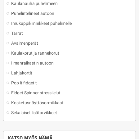
Kaulanauha puhelimeen
Puhelintelineet autoon
Imukuppikiinnikkeet puhelimelle
Tarrat
Avaimenperät
Kaulakorut ja rannekorut
Ilmanraikastin autoon
Lahjakortit
Pop it fidgetit
Fidget Spinner stressilelut
Kosketusnäyttösormikkaat
Sekalaiset lisätarvikkeet
KATSO MYÖS NÄMÄ