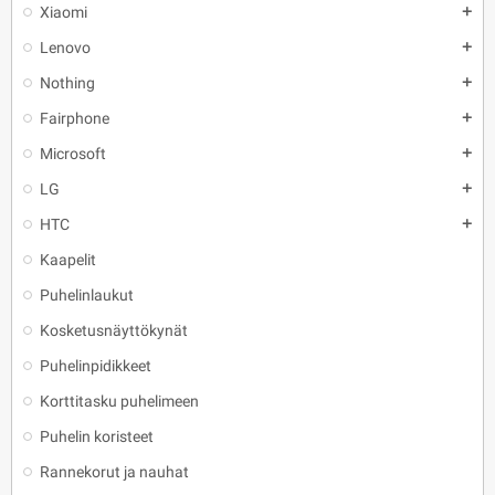
Xiaomi
add
Lenovo
add
Nothing
add
Fairphone
add
Microsoft
add
LG
add
HTC
add
Kaapelit
Puhelinlaukut
Kosketusnäyttökynät
Puhelinpidikkeet
Korttitasku puhelimeen
Puhelin koristeet
Rannekorut ja nauhat