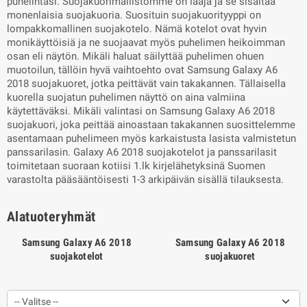
puhelintasi. Suojakuorimallistomme on laaja ja se sisältää
monenlaisia suojakuoria. Suosituin suojakuorityyppi on
lompakkomallinen suojakotelo. Nämä kotelot ovat hyvin
monikäyttöisiä ja ne suojaavat myös puhelimen heikoimman
osan eli näytön. Mikäli haluat säilyttää puhelimen ohuen
muotoilun, tällöin hyvä vaihtoehto ovat Samsung Galaxy A6
2018 suojakuoret, jotka peittävät vain takakannen. Tällaisella
kuorella suojatun puhelimen näyttö on aina valmiina
käytettäväksi. Mikäli valintasi on Samsung Galaxy A6 2018
suojakuori, joka peittää ainoastaan takakannen suosittelemme
asentamaan puhelimeen myös karkaistusta lasista valmistetun
panssarilasin. Galaxy A6 2018 suojakotelot ja panssarilasit
toimitetaan suoraan kotiisi 1.lk kirjelähetyksinä Suomen
varastolta pääsääntöisesti 1-3 arkipäivän sisällä tilauksesta.
Alatuoteryhmät
Samsung Galaxy A6 2018
Samsung Galaxy A6 2018
suojakotelot
suojakuoret
-- Valitse --