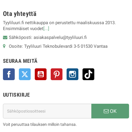
Ota yhteyttä
Tyyliluuri.fi nettikauppa on perustettu maaliskuussa 2013.
Ensimmäiset vuodet
[...]
Sähköposti: asiakaspalvelu@tyyliluuri.fi
Osoite: Tyyliluuri Teknobulevardi 3-5 01530 Vantaa
SEURAA MEITÄ
Facebook
Twitter
YouTube
Pinterest
Instagram
TikTok
UUTISKIRJE
OK
Voit peruuttaa tilauksen milloin tahansa.