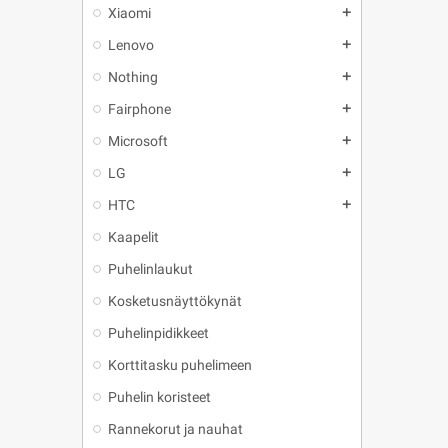
Xiaomi
add
Lenovo
add
Nothing
add
Fairphone
add
Microsoft
add
LG
add
HTC
add
Kaapelit
Puhelinlaukut
Kosketusnäyttökynät
Puhelinpidikkeet
Korttitasku puhelimeen
Puhelin koristeet
Rannekorut ja nauhat