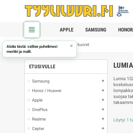
view_headline
APPLE
SAMSUNG
HONOR
chevron_right
Nokia
chevron_right
Lumia 1320 kuoret
×
Aloita tästä: valitse puhelimesi
merkki ja malli.
LUMIA
ETUSIVULLE
Lumia 132
Samsung
add
kosketusn
lompakkok
Honor / Huawei
add
suojaa ta
Apple
add
takaamme 
OnePlus
add
Realme
add
Löytyi 1 t
Cepter
add