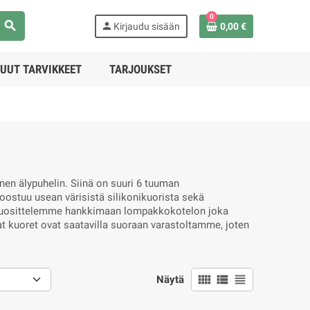
0
search
person
Kirjaudu sisään
0,00 €
UUT TARVIKKEET
TARJOUKSET
n älypuhelin. Siinä on suuri 6 tuuman
stuu usean värisistä silikonikuorista sekä
n suosittelemme hankkimaan lompakkokotelon joka
t kuoret ovat saatavilla suoraan varastoltamme, joten
view_comfy
view_list
view_headline
Näytä