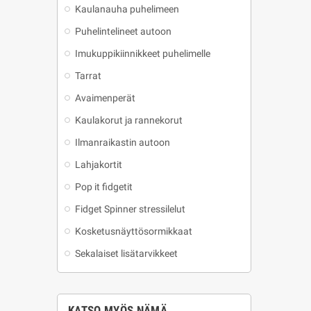
Kaulanauha puhelimeen
Puhelintelineet autoon
Imukuppikiinnikkeet puhelimelle
Tarrat
Avaimenperät
Kaulakorut ja rannekorut
Ilmanraikastin autoon
Lahjakortit
Pop it fidgetit
Fidget Spinner stressilelut
Kosketusnäyttösormikkaat
Sekalaiset lisätarvikkeet
KATSO MYÖS NÄMÄ