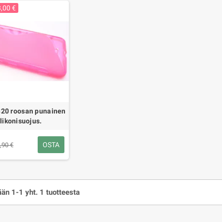
8,00 €
20 roosan punainen
ilikonisuojus.
OSTA
,90 €
än 1-1 yht. 1 tuotteesta