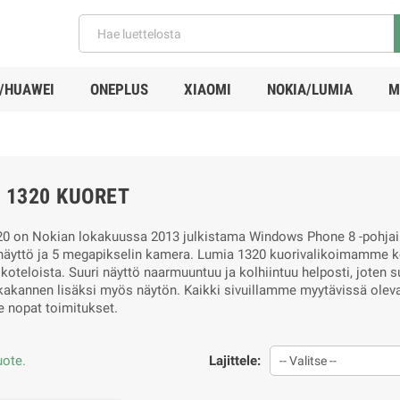
/HUAWEI
ONEPLUS
XIAOMI
NOKIA/LUMIA
M
 1320 KUORET
0 on Nokian lokakuussa 2013 julkistama Windows Phone 8 -pohjaine
äyttö ja 5 megapikselin kamera. Lumia 1320 kuorivalikoimamme koo
oteloista. Suuri näyttö naarmuuntuu ja kolhiintuu helposti, jote
kakannen lisäksi myös näytön. Kaikki sivuillamme myytävissä oleva
nopat toimitukset.
uote.
Lajittele:
-- Valitse --