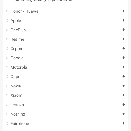
Honor / Huawei
add
Apple
add
OnePlus
add
Realme
add
Cepter
add
Google
add
Motorola
add
Oppo
add
Nokia
add
Xiaomi
add
Lenovo
add
Nothing
add
Fairphone
add