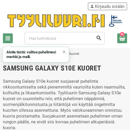
Kirjaudu sisään
person
0
view_headline
search
×
Aloita tästä: valitse puhelimesi
chevron_right
chevron_right
Samsung
Samsung Galaxy S10e kuoret
merkki ja malli.
SAMSUNG GALAXY S10E KUORET
Samsung Galaxy S10e kuoret suojaavat puhelinta
rikkoontumiselta sekä pienemmiltä vaurioilta kuten naarmuilta,
kolhuilta ja likaantumiselta. Tyyliluurin Samsung Galaxy S10e
kuoret on suunniteltu niin, että puhelimen näppäimiä,
sormenjälkitunnistusta ja liitäntöjä voi käyttää ongelmitta
kuorten ollessa asennettuna. Myös valokuvaaminen onnistuu
kuoria poistamatta. Suojakuoret asennetaan puhelimen oman
rungon päälle, ne eivät siis korvaa puhelimen alkuperäisiä
kuoria.