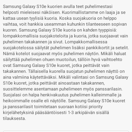
Samsung Galaxy S10e kuorien avulla teet puhelimestasi
helposti mieleisesi näköisen. Kuorimallistamme on laaja ja se
kattaa usean tyylisiä kuoria. Koska suojakuoria on helppo
vaihtaa, voit hankkia useamman kuhunkin tilanteeseen sopivan
kuoren. Samsung Galaxy S10e kuoria on kahden tyyppisiä:
lompakkomallisia suojakoteloita ja kuoria, jotka suojaavat vain
puhelimen takakannen ja sivut. Lompakkomallisessa
suojakotelossa säilytät puhelimen lisäksi pankkikortit ja setelit.
Nämä kotelot suojaavat myös puhelimen näytön. Mikäli haluat
säilyttää puhelimen ohuen muotoilun, tällöin hyvä vaihtoehto
ovat Samsung Galaxy S10e kuoret, jotka peittävät vain
takakannen. Tällaisella kuorella suojatun puhelimen näyttö on
aina valmiina käytettäväksi. Mikäli valintasi on Samsung Galaxy
S10e kuoret, jotka peittävät ainoastaan takakannen,
suosittelemme asentamaan puhelimeen myös panssarilasin.
Suojalasi on halpa henkivakuutus puhelimen kalleimmalle ja
heikoimmalle osalle eli näytölle. Samsung Galaxy S10e kuoret
ja panssarilasit toimitetaan suoraan kotiisi priority
kirjelähetyksinä pääsääntöisesti 1-3 arkipäivän sisällä
tilauksesta.