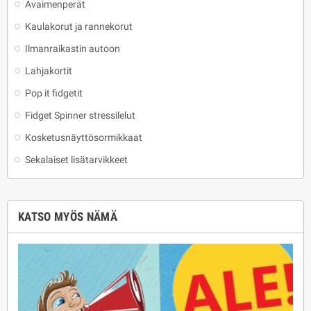
Avaimenperät
Kaulakorut ja rannekorut
Ilmanraikastin autoon
Lahjakortit
Pop it fidgetit
Fidget Spinner stressilelut
Kosketusnäyttösormikkaat
Sekalaiset lisätarvikkeet
KATSO MYÖS NÄMÄ