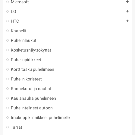
Microsoft
add
LG
add
HTC
add
Kaapelit
Puhelinlaukut
Kosketusnäyttökynät
Puhelinpidikkeet
Korttitasku puhelimeen
Puhelin koristeet
Rannekorut ja nauhat
Kaulanauha puhelimeen
Puhelintelineet autoon
Imukuppikiinnikkeet puhelimelle
Tarrat