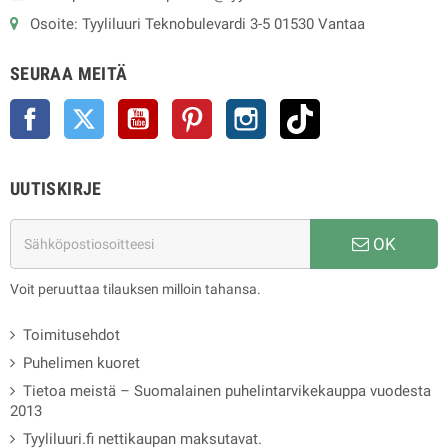
Osoite: Tyyliluuri Teknobulevardi 3-5 01530 Vantaa
SEURAA MEITÄ
Facebook
Twitter
YouTube
Pinterest
Instagram
TikTok
UUTISKIRJE
OK
Voit peruuttaa tilauksen milloin tahansa.
Toimitusehdot
Puhelimen kuoret
Tietoa meistä – Suomalainen puhelintarvikekauppa vuodesta
2013
Tyyliluuri.fi nettikaupan maksutavat.