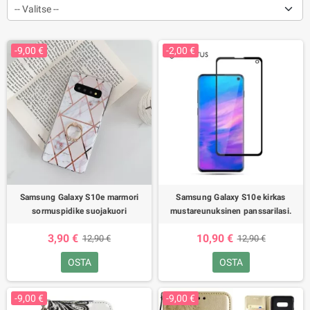
-- Valitse --
-9,00 €
-2,00 €
Samsung Galaxy S10e marmori
Samsung Galaxy S10e kirkas
sormuspidike suojakuori
mustareunuksinen panssarilasi.
3,90 €
10,90 €
12,90 €
12,90 €
OSTA
OSTA
-9,00 €
-9,00 €