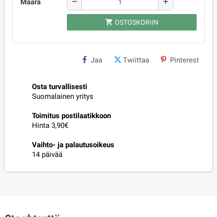
Määrä
remove
add
shopping_cart
OSTOSKORIIN
Jaa
Twiittaa
Pinterest
Osta turvallisesti
Suomalainen yritys
Toimitus postilaatikkoon
Hinta 3,90€
Vaihto- ja palautusoikeus
14 päivää