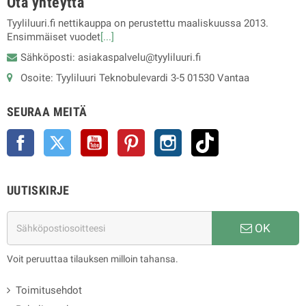
Ota yhteyttä
Tyyliluuri.fi nettikauppa on perustettu maaliskuussa 2013.
Ensimmäiset vuodet
[...]
Sähköposti: asiakaspalvelu@tyyliluuri.fi
Osoite: Tyyliluuri Teknobulevardi 3-5 01530 Vantaa
SEURAA MEITÄ
Facebook
Twitter
YouTube
Pinterest
Instagram
TikTok
UUTISKIRJE
OK
Voit peruuttaa tilauksen milloin tahansa.
Toimitusehdot