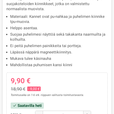
suojakoteloiden kiinnikkeet, jotka on valmistettu
normaalista muovista.
Materiaali: Kannet ovat pu-nahkaa ja puhelimen kiinnike
tpu-muovia.
Helppo asentaa.
Suojaa puhelimesi näyttöä sekä takakanta naarmuilta ja
kolhuilta.
Ei peitä puhelimen painikkeita tai portteja.
Läpässä näppärä magneettikiinnitys.
Mukava tulee käsinauha
Mahdollistaa puhumisen kansi kiinni
9,90 €
18,90 €
- 9,00 €
Toimitusaika on 1-6 vrk. riippuen valitusta toimitustavasta.
Saatavilla heti
check