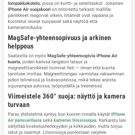
lompakkokotelo
, jossa on kortti- ja setelitaskut. Jokainen
iPhone Air suojakuori
on mitoitettu tarkasti mallille:
painikkeet reagoivat oikein, liitännät ovat vapaana ja
korotetut reunat suojaavat sekä näyttöä että
kameramoduulia.
MagSafe-yhteensopivuus ja arkinen
helppous
Saatavilla on myös
MagSafe-yhteensopivia iPhone Air
kuoria
, joiden kanssa langaton lataus ja
magneettitarvikkeet toimivat heti — ilman että kuorta
tarvitsee irrottaa. Magneettirengas varmistaa vakaamman
pidon telineissä ja lisävarusteissa, mikä tekee arjesta
sujuvampaa autossa, työpöydällä ja treeneissä.
Viimeistele 360° suoja: näyttö ja kamera
turvaan
Paras yhdistelmä syntyy, kun kuoren rinnalla käytät
iPhone
Air panssarilasia
sekä
kameran linssisuojaa
. Karkaistu lasi
säilyttää kosketusherkkyyden ja kirkkauden, mutta torjuu
iskut ja naarmut. Linssisuoja puolestaan varjelee