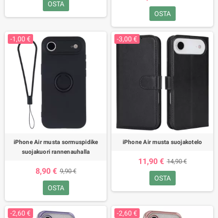
OSTA
OSTA
-1,00 €
-3,00 €
iPhone Air musta sormuspidike
iPhone Air musta suojakotelo
suojakuori rannenauhalla
11,90 €
14,90 €
8,90 €
9,90 €
OSTA
OSTA
-2,60 €
-2,60 €