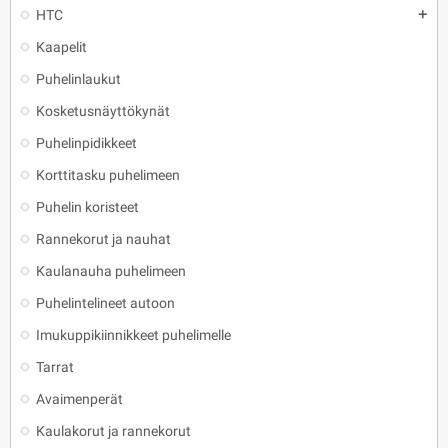
HTC
add
Kaapelit
Puhelinlaukut
Kosketusnäyttökynät
Puhelinpidikkeet
Korttitasku puhelimeen
Puhelin koristeet
Rannekorut ja nauhat
Kaulanauha puhelimeen
Puhelintelineet autoon
Imukuppikiinnikkeet puhelimelle
Tarrat
Avaimenperät
Kaulakorut ja rannekorut