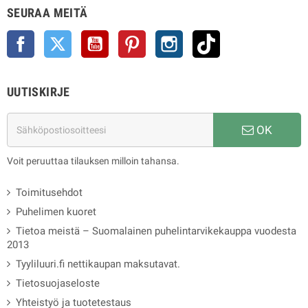
SEURAA MEITÄ
Facebook
Twitter
YouTube
Pinterest
Instagram
TikTok
UUTISKIRJE
OK
Voit peruuttaa tilauksen milloin tahansa.
Toimitusehdot
Puhelimen kuoret
Tietoa meistä – Suomalainen puhelintarvikekauppa vuodesta
2013
Tyyliluuri.fi nettikaupan maksutavat.
Tietosuojaseloste
Yhteistyö ja tuotetestaus