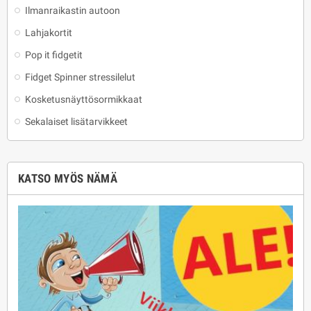
Ilmanraikastin autoon
Lahjakortit
Pop it fidgetit
Fidget Spinner stressilelut
Kosketusnäyttösormikkaat
Sekalaiset lisätarvikkeet
KATSO MYÖS NÄMÄ