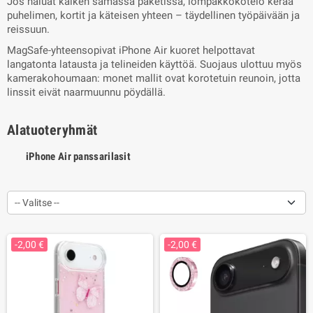
Jos haluat kaiken samassa paketissa, lompakkokotelo kerää
puhelimen, kortit ja käteisen yhteen – täydellinen työpäivään ja
reissuun.
MagSafe-yhteensopivat iPhone Air kuoret helpottavat
langatonta latausta ja telineiden käyttöä. Suojaus ulottuu myös
kamerakohoumaan: monet mallit ovat korotetuin reunoin, jotta
linssit eivät naarmuunnu pöydällä.
Alatuoteryhmät
iPhone Air panssarilasit
-- Valitse --
-2,00 €
-2,00 €