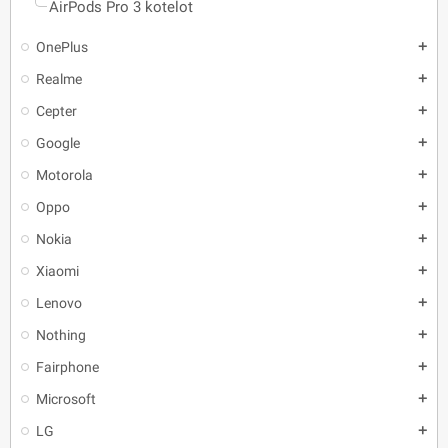
AirPods Pro 3 kotelot
OnePlus
add
Realme
add
Cepter
add
Google
add
Motorola
add
Oppo
add
Nokia
add
Xiaomi
add
Lenovo
add
Nothing
add
Fairphone
add
Microsoft
add
LG
add