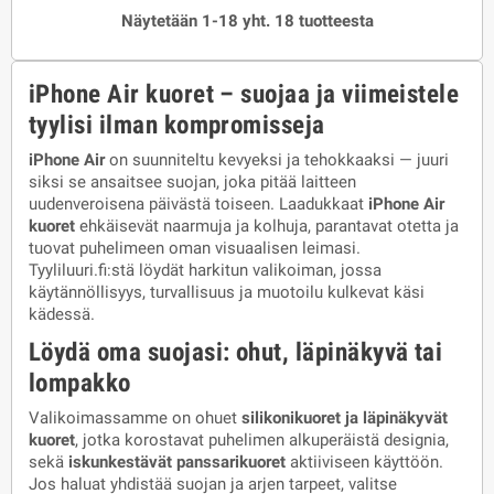
Näytetään 1-18 yht. 18 tuotteesta
iPhone Air kuoret – suojaa ja viimeistele
tyylisi ilman kompromisseja
iPhone Air
on suunniteltu kevyeksi ja tehokkaaksi — juuri
siksi se ansaitsee suojan, joka pitää laitteen
uudenveroisena päivästä toiseen. Laadukkaat
iPhone Air
kuoret
ehkäisevät naarmuja ja kolhuja, parantavat otetta ja
tuovat puhelimeen oman visuaalisen leimasi.
Tyyliluuri.fi:stä löydät harkitun valikoiman, jossa
käytännöllisyys, turvallisuus ja muotoilu kulkevat käsi
kädessä.
Löydä oma suojasi: ohut, läpinäkyvä tai
lompakko
Valikoimassamme on ohuet
silikonikuoret ja läpinäkyvät
kuoret
, jotka korostavat puhelimen alkuperäistä designia,
sekä
iskunkestävät panssarikuoret
aktiiviseen käyttöön.
Jos haluat yhdistää suojan ja arjen tarpeet, valitse