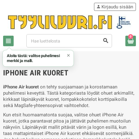
Kirjaudu sisään
person
0
view_headline
search
×
Aloita tästä: valitse puhelimesi
chevron_right
chevron_right
Apple
iPhone Air kuoret
merkki ja malli.
IPHONE AIR KUORET
iPhone Air kuoret
on tehty suojaamaan ja korostamaan
puhelimesi keveyttä. Tästä kategoriasta löydät ohuet arkimallit,
kirkkaat läpinäkyvät kuoret, lompakkokotelot korttipaikoilla
sekä MagSafe-yhteensopivat vaihtoehdot.
Kun etsit huomaamatonta suojaa, valitse ohuet iPhone Air
kuoret, jotka parantavat pitoa ja jättävät puhelimen muotoilun
näkyviin. Läpinäkyvät mallit pitävät värin ja logon esillä, kun
taas mattapintaiset iPhone Air kuoret ehkäisevät sormenjälkiä.