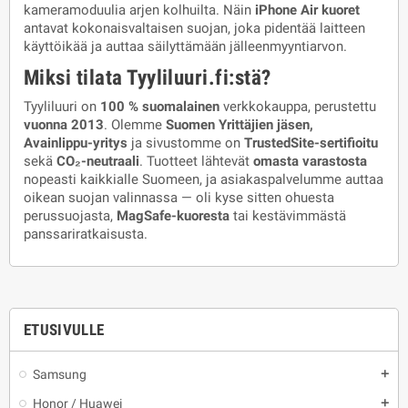
kameramoduulia arjen kolhuilta. Näin
iPhone Air kuoret
antavat kokonaisvaltaisen suojan, joka pidentää laitteen
käyttöikää ja auttaa säilyttämään jälleenmyyntiarvon.
Miksi tilata Tyyliluuri.fi:stä?
Tyyliluuri on
100 % suomalainen
verkkokauppa, perustettu
vuonna 2013
. Olemme
Suomen Yrittäjien jäsen,
Avainlippu-yritys
ja sivustomme on
TrustedSite-sertifioitu
sekä
CO₂-neutraali
. Tuotteet lähtevät
omasta varastosta
nopeasti kaikkialle Suomeen, ja asiakaspalvelumme auttaa
oikean suojan valinnassa — oli kyse sitten ohuesta
perussuojasta,
MagSafe-kuoresta
tai kestävimmästä
panssariratkaisusta.
ETUSIVULLE
Samsung
add
Honor / Huawei
add