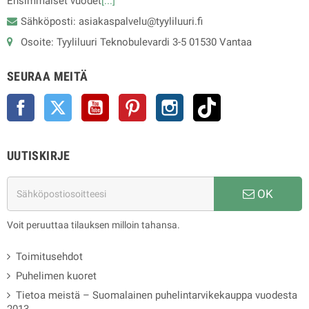
Ensimmäiset vuodet
[...]
Sähköposti: asiakaspalvelu@tyyliluuri.fi
Osoite: Tyyliluuri Teknobulevardi 3-5 01530 Vantaa
SEURAA MEITÄ
Facebook
Twitter
YouTube
Pinterest
Instagram
TikTok
UUTISKIRJE
OK
Voit peruuttaa tilauksen milloin tahansa.
Toimitusehdot
Puhelimen kuoret
Tietoa meistä – Suomalainen puhelintarvikekauppa vuodesta