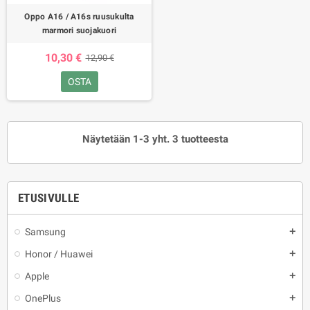
Oppo A16 / A16s ruusukulta
marmori suojakuori
10,30 €
12,90 €
OSTA
Näytetään 1-3 yht. 3 tuotteesta
ETUSIVULLE
Samsung
add
Honor / Huawei
add
Apple
add
OnePlus
add