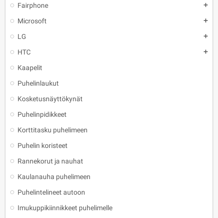
Fairphone
add
Microsoft
add
LG
add
HTC
add
Kaapelit
Puhelinlaukut
Kosketusnäyttökynät
Puhelinpidikkeet
Korttitasku puhelimeen
Puhelin koristeet
Rannekorut ja nauhat
Kaulanauha puhelimeen
Puhelintelineet autoon
Imukuppikiinnikkeet puhelimelle