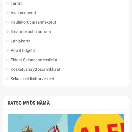
Tarrat
Avaimenperät
Kaulakorut ja rannekorut
Ilmanraikastin autoon
Lahjakortit
Pop it fidgetit
Fidget Spinner stressilelut
Kosketusnäyttösormikkaat
Sekalaiset lisätarvikkeet
KATSO MYÖS NÄMÄ