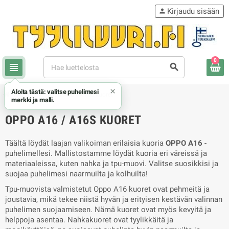
Kirjaudu sisään
person
0
view_headline
search
×
Aloita tästä: valitse puhelimesi
chevron_right
chevron_right
Oppo
Oppo A16 / A16s kuoret
merkki ja malli.
OPPO A16 / A16S KUORET
Täältä löydät laajan valikoiman erilaisia kuoria
OPPO A16
-
puhelimellesi. Mallistostamme löydät kuoria eri väreissä ja
materiaaleissa, kuten nahka ja tpu-muovi. Valitse suosikkisi ja
suojaa puhelimesi naarmuilta ja kolhuilta!
Tpu-muovista valmistetut Oppo A16 kuoret ovat pehmeitä ja
joustavia, mikä tekee niistä hyvän ja erityisen kestävän valinnan
puhelimen suojaamiseen. Nämä kuoret ovat myös kevyitä ja
helppoja asentaa. Nahkakuoret ovat tyylikkäitä ja