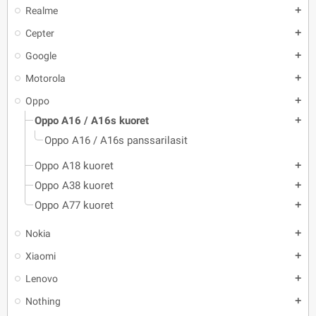
Realme
add
Cepter
add
Google
add
Motorola
add
Oppo
add
Oppo A16 / A16s kuoret
add
Oppo A16 / A16s panssarilasit
Oppo A18 kuoret
add
Oppo A38 kuoret
add
Oppo A77 kuoret
add
Nokia
add
Xiaomi
add
Lenovo
add
Nothing
add