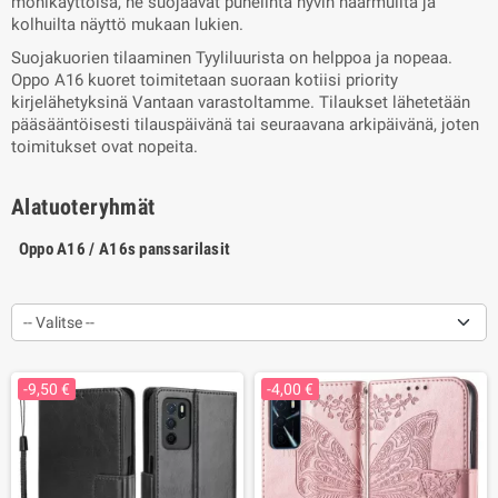
monikäyttöisä, ne suojaavat puhelinta hyvin naarmuilta ja
kolhuilta näyttö mukaan lukien.
Suojakuorien tilaaminen Tyyliluurista on helppoa ja nopeaa.
Oppo A16 kuoret toimitetaan suoraan kotiisi priority
kirjelähetyksinä Vantaan varastoltamme. Tilaukset lähetetään
pääsääntöisesti tilauspäivänä tai seuraavana arkipäivänä, joten
toimitukset ovat nopeita.
Alatuoteryhmät
Oppo A16 / A16s panssarilasit
-- Valitse --
-9,50 €
-4,00 €