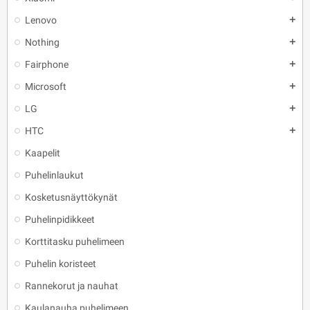
Lenovo
add
Nothing
add
Fairphone
add
Microsoft
add
LG
add
HTC
add
Kaapelit
Puhelinlaukut
Kosketusnäyttökynät
Puhelinpidikkeet
Korttitasku puhelimeen
Puhelin koristeet
Rannekorut ja nauhat
Kaulanauha puhelimeen