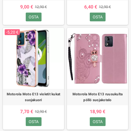
9,00 €
6,40 €
12,90 €
12,90 €
OSTA
OSTA
-5,20 €
Motorola Moto E13 violetit kukat
Motorola Moto E13 ruusukulta
suojakuori
pöllö suojakotelo
7,70 €
18,90 €
12,90 €
OSTA
OSTA