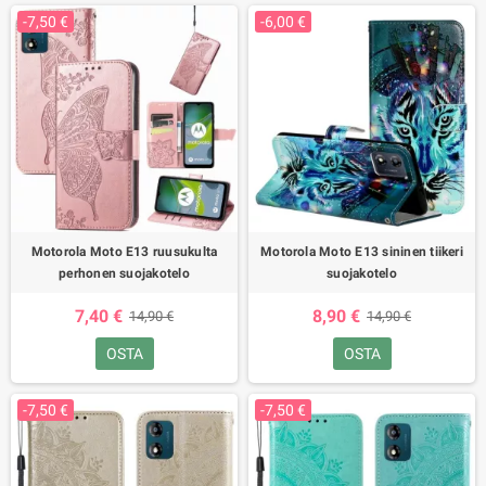
-7,50 €
-6,00 €
Motorola Moto E13 ruusukulta
Motorola Moto E13 sininen tiikeri
perhonen suojakotelo
suojakotelo
7,40 €
8,90 €
14,90 €
14,90 €
OSTA
OSTA
-7,50 €
-7,50 €