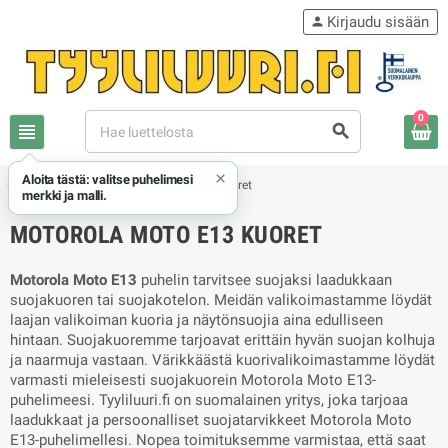
Kirjaudu sisään
person
0
view_headline
search
×
Aloita tästä: valitse puhelimesi
chevron_right
chevron_right
Motorola
Motorola Moto E13 kuoret
merkki ja malli.
MOTOROLA MOTO E13 KUORET
Motorola Moto E13
puhelin tarvitsee suojaksi laadukkaan
suojakuoren tai suojakotelon. Meidän valikoimastamme löydät
laajan valikoiman kuoria ja näytönsuojia aina edulliseen
hintaan. Suojakuoremme tarjoavat erittäin hyvän suojan kolhuja
ja naarmuja vastaan. Värikkäästä kuorivalikoimastamme löydät
varmasti mieleisesti suojakuorein Motorola Moto E13-
puhelimeesi. Tyyliluuri.fi on suomalainen yritys, joka tarjoaa
laadukkaat ja persoonalliset suojatarvikkeet Motorola Moto
E13-puhelimellesi. Nopea toimituksemme varmistaa, että saat