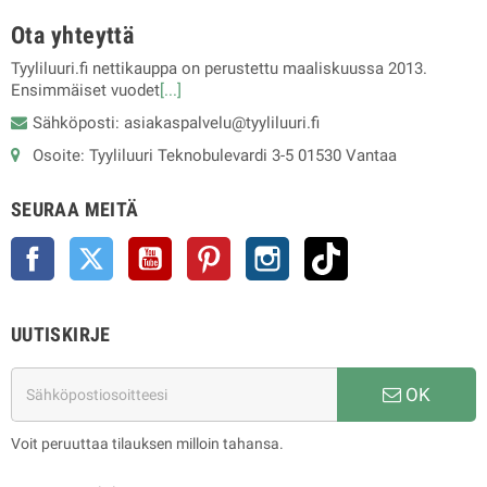
Ota yhteyttä
Tyyliluuri.fi nettikauppa on perustettu maaliskuussa 2013.
Ensimmäiset vuodet
[...]
Sähköposti: asiakaspalvelu@tyyliluuri.fi
Osoite: Tyyliluuri Teknobulevardi 3-5 01530 Vantaa
SEURAA MEITÄ
Facebook
Twitter
YouTube
Pinterest
Instagram
TikTok
UUTISKIRJE
OK
Voit peruuttaa tilauksen milloin tahansa.