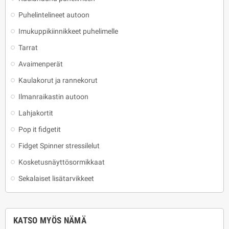
Puhelintelineet autoon
Imukuppikiinnikkeet puhelimelle
Tarrat
Avaimenperät
Kaulakorut ja rannekorut
Ilmanraikastin autoon
Lahjakortit
Pop it fidgetit
Fidget Spinner stressilelut
Kosketusnäyttösormikkaat
Sekalaiset lisätarvikkeet
KATSO MYÖS NÄMÄ