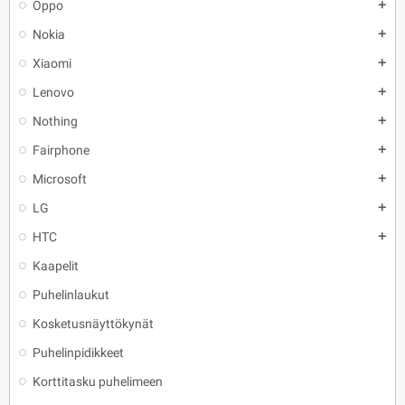
Oppo
add
Nokia
add
Xiaomi
add
Lenovo
add
Nothing
add
Fairphone
add
Microsoft
add
LG
add
HTC
add
Kaapelit
Puhelinlaukut
Kosketusnäyttökynät
Puhelinpidikkeet
Korttitasku puhelimeen