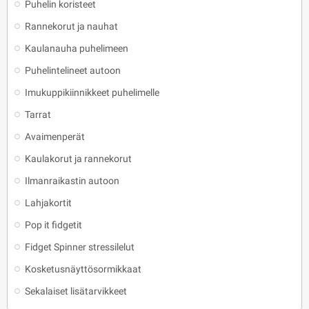
Puhelin koristeet
Rannekorut ja nauhat
Kaulanauha puhelimeen
Puhelintelineet autoon
Imukuppikiinnikkeet puhelimelle
Tarrat
Avaimenperät
Kaulakorut ja rannekorut
Ilmanraikastin autoon
Lahjakortit
Pop it fidgetit
Fidget Spinner stressilelut
Kosketusnäyttösormikkaat
Sekalaiset lisätarvikkeet