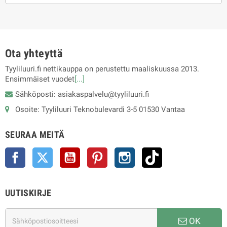
Ota yhteyttä
Tyyliluuri.fi nettikauppa on perustettu maaliskuussa 2013.
Ensimmäiset vuodet
[...]
Sähköposti: asiakaspalvelu@tyyliluuri.fi
Osoite: Tyyliluuri Teknobulevardi 3-5 01530 Vantaa
SEURAA MEITÄ
Facebook
Twitter
YouTube
Pinterest
Instagram
TikTok
UUTISKIRJE
OK