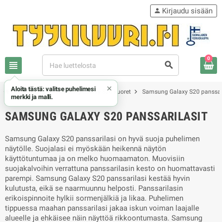
Kirjaudu sisään
person
0
view_headline
search
×
Aloita tästä: valitse puhelimesi
chevron_right
chevron_right
chevron_right
Samsung
Samsung Galaxy S20 kuoret
Samsung Galaxy S20 panssari
merkki ja malli.
SAMSUNG GALAXY S20 PANSSARILASIT
Samsung Galaxy S20
panssarilasi on hyvä suoja puhelimen
näytölle. Suojalasi ei myöskään heikennä näytön
käyttötuntumaa ja on melko huomaamaton. Muovisiin
suojakalvoihin verrattuna panssarilasin kesto on huomattavasti
parempi.
Samsung Galaxy S20
panssarilasi kestää hyvin
kulutusta, eikä se naarmuunnu helposti. Panssarilasin
erikoispinnoite hylkii sormenjälkiä ja likaa. Puhelimen
tippuessa maahan panssarilasi jakaa iskun voiman laajalle
alueelle ja ehkäisee näin näyttöä rikkoontumasta.
Samsung