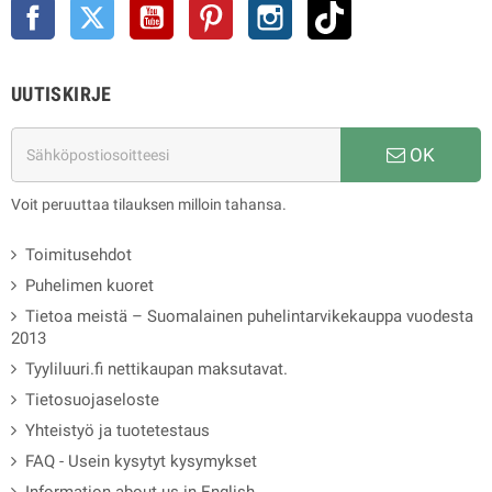
Facebook
Twitter
YouTube
Pinterest
Instagram
TikTok
UUTISKIRJE
OK
Voit peruuttaa tilauksen milloin tahansa.
Toimitusehdot
Puhelimen kuoret
Tietoa meistä – Suomalainen puhelintarvikekauppa vuodesta
2013
Tyyliluuri.fi nettikaupan maksutavat.
Tietosuojaseloste
Yhteistyö ja tuotetestaus
FAQ - Usein kysytyt kysymykset