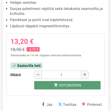
Helppo asentaa.
Suojaa puhelimesi näyttöä sekä takakanta naarmuilta ja
kolhuilta.
Painikkeet ja portit ovat käytettävissä.
Läpässä näppärä magneettikiinnitys.
13,20 €
18,90 €
- 5,70 €
Toimitusaika on 1-6 vrk. riippuen valitusta toimitustavasta.
Saatavilla heti
check
Määrä
remove
add
shopping_cart
OSTOSKORIIN
Jaa
Twiittaa
Pinterest