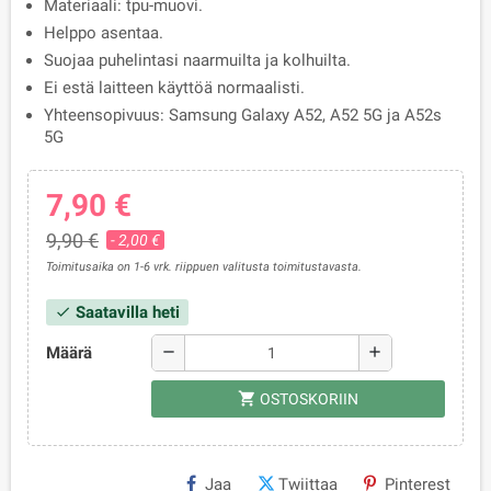
Materiaali: tpu-muovi.
Helppo asentaa.
Suojaa puhelintasi naarmuilta ja kolhuilta.
Ei estä laitteen käyttöä normaalisti.
Yhteensopivuus: Samsung Galaxy A52, A52 5G ja A52s
5G
7,90 €
9,90 €
- 2,00 €
Toimitusaika on 1-6 vrk. riippuen valitusta toimitustavasta.
Saatavilla heti
check
Määrä
remove
add
shopping_cart
OSTOSKORIIN
Jaa
Twiittaa
Pinterest