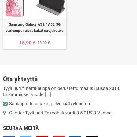
Samsung Galaxy A52 / A52 5G
vaaleanpunaiset kukat suojakotelo
15,90 €
18,90 €
Ota yhteyttä
Tyyliluuri.fi nettikauppa on perustettu maaliskuussa 2013.
Ensimmäiset vuodet
[...]
Sähköposti: asiakaspalvelu@tyyliluuri.fi
Osoite: Tyyliluuri Teknobulevardi 3-5 01530 Vantaa
SEURAA MEITÄ