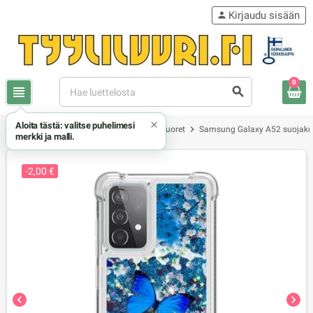
Kirjaudu sisään
person
0
view_headline
search
×
Aloita tästä: valitse puhelimesi
chevron_right
chevron_right
chevron_right
Samsung
Samsung Galaxy A52 kuoret
Samsung Galaxy A52 suojaku
merkki ja malli.
-2,00 €
chevron_left
chevron_right