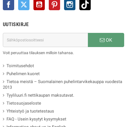
Facebook
Twitter
YouTube
Pinterest
Instagram
TikTok
UUTISKIRJE
OK
Voit peruuttaa tilauksen milloin tahansa.
Toimitusehdot
Puhelimen kuoret
Tietoa meistä – Suomalainen puhelintarvikekauppa vuodesta
2013
Tyyliluuri.fi nettikaupan maksutavat.
Tietosuojaseloste
Yhteistyö ja tuotetestaus
FAQ - Usein kysytyt kysymykset