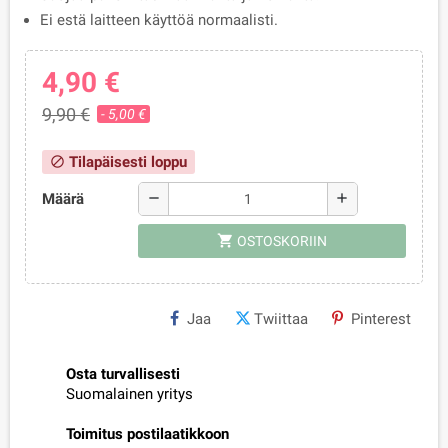
Ei estä laitteen käyttöä normaalisti.
4,90 €
9,90 €
- 5,00 €
Tilapäisesti loppu
block
Määrä
remove
add
shopping_cart
OSTOSKORIIN
Jaa
Twiittaa
Pinterest
Osta turvallisesti
Suomalainen yritys
Toimitus postilaatikkoon