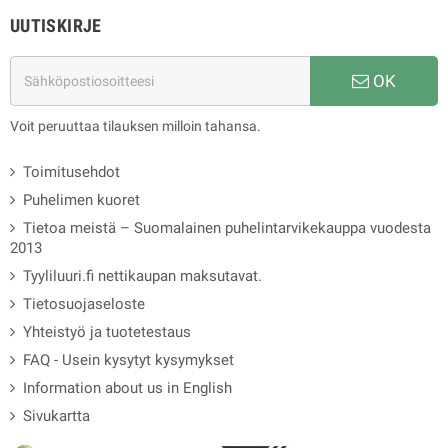
UUTISKIRJE
OK
Voit peruuttaa tilauksen milloin tahansa.
Toimitusehdot
Puhelimen kuoret
Tietoa meistä – Suomalainen puhelintarvikekauppa vuodesta
2013
Tyyliluuri.fi nettikaupan maksutavat.
Tietosuojaseloste
Yhteistyö ja tuotetestaus
FAQ - Usein kysytyt kysymykset
Information about us in English
Sivukartta