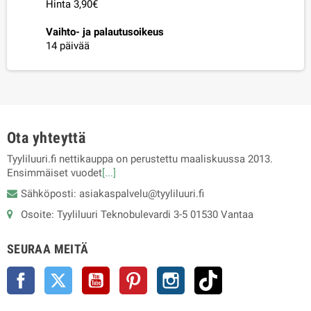
Hinta 3,90€
Vaihto- ja palautusoikeus
14 päivää
Ota yhteyttä
Tyyliluuri.fi nettikauppa on perustettu maaliskuussa 2013.
Ensimmäiset vuodet
[...]
Sähköposti: asiakaspalvelu@tyyliluuri.fi
Osoite: Tyyliluuri Teknobulevardi 3-5 01530 Vantaa
SEURAA MEITÄ
Facebook
Twitter
YouTube
Pinterest
Instagram
TikTok