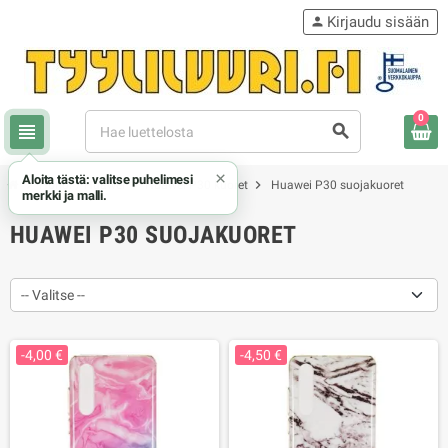
Kirjaudu sisään
person
0
view_headline
search
×
Aloita tästä: valitse puhelimesi
chevron_right
chevron_right
chevron_right
Honor / Huawei
Huawei P30 kuoret
Huawei P30 suojakuoret
merkki ja malli.
HUAWEI P30 SUOJAKUORET
-- Valitse --
-4,00 €
-4,50 €