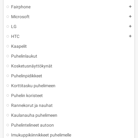
Fairphone
add
Microsoft
add
LG
add
HTC
add
Kaapelit
Puhelinlaukut
Kosketusnäyttökynät
Puhelinpidikkeet
Korttitasku puhelimeen
Puhelin koristeet
Rannekorut ja nauhat
Kaulanauha puhelimeen
Puhelintelineet autoon
Imukuppikiinnikkeet puhelimelle