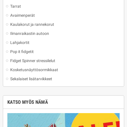
Tarrat
Avaimenperät
Kaulakorut ja rannekorut
Ilmanraikastin autoon
Lahjakortit
Pop it fidgetit
Fidget Spinner stressilelut
Kosketusnäyttösormikkaat
Sekalaiset lisätarvikkeet
KATSO MYÖS NÄMÄ