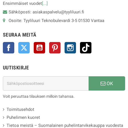
Ensimmäiset vuodet
[...]
Sähköposti: asiakaspalvelu@tyyliluuri.fi
Osoite: Tyyliluuri Teknobulevardi 3-5 01530 Vantaa
SEURAA MEITÄ
Facebook
Twitter
YouTube
Pinterest
Instagram
TikTok
UUTISKIRJE
OK
Voit peruuttaa tilauksen milloin tahansa.
Toimitusehdot
Puhelimen kuoret
Tietoa meistä – Suomalainen puhelintarvikekauppa vuodesta