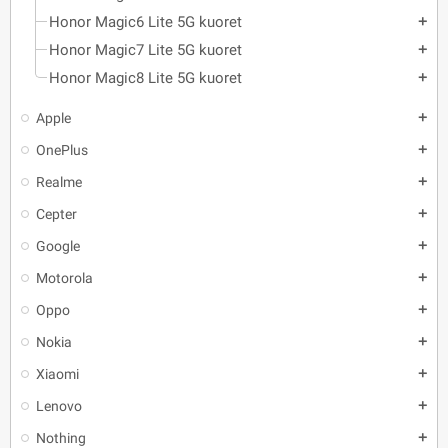
Honor Magic6 Lite 5G kuoret
add
Honor Magic7 Lite 5G kuoret
add
Honor Magic8 Lite 5G kuoret
add
Apple
add
OnePlus
add
Realme
add
Cepter
add
Google
add
Motorola
add
Oppo
add
Nokia
add
Xiaomi
add
Lenovo
add
Nothing
add