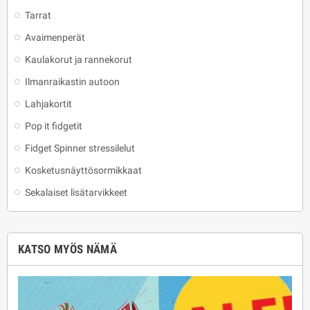
Tarrat
Avaimenperät
Kaulakorut ja rannekorut
Ilmanraikastin autoon
Lahjakortit
Pop it fidgetit
Fidget Spinner stressilelut
Kosketusnäyttösormikkaat
Sekalaiset lisätarvikkeet
KATSO MYÖS NÄMÄ