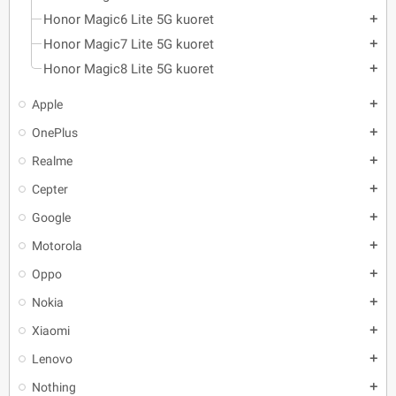
Honor Magic6 Lite 5G kuoret
add
Honor Magic7 Lite 5G kuoret
add
Honor Magic8 Lite 5G kuoret
add
Apple
add
OnePlus
add
Realme
add
Cepter
add
Google
add
Motorola
add
Oppo
add
Nokia
add
Xiaomi
add
Lenovo
add
Nothing
add