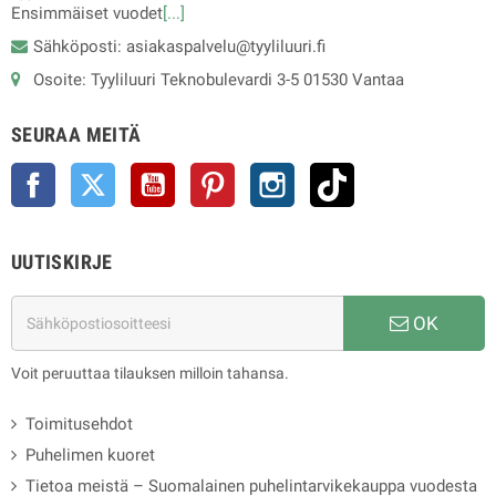
Ensimmäiset vuodet
[...]
Sähköposti: asiakaspalvelu@tyyliluuri.fi
Osoite: Tyyliluuri Teknobulevardi 3-5 01530 Vantaa
SEURAA MEITÄ
Facebook
Twitter
YouTube
Pinterest
Instagram
TikTok
UUTISKIRJE
OK
Voit peruuttaa tilauksen milloin tahansa.
Toimitusehdot
Puhelimen kuoret
Tietoa meistä – Suomalainen puhelintarvikekauppa vuodesta