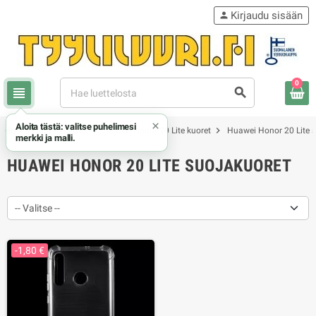
Kirjaudu sisään
person
0
view_headline
search
×
Aloita tästä: valitse puhelimesi
chevron_right
chevron_right
chevron_right
Honor / Huawei
Huawei Honor 20 Lite kuoret
Huawei Honor 20 Lite 
merkki ja malli.
HUAWEI HONOR 20 LITE SUOJAKUORET
-- Valitse --
-1,80 €