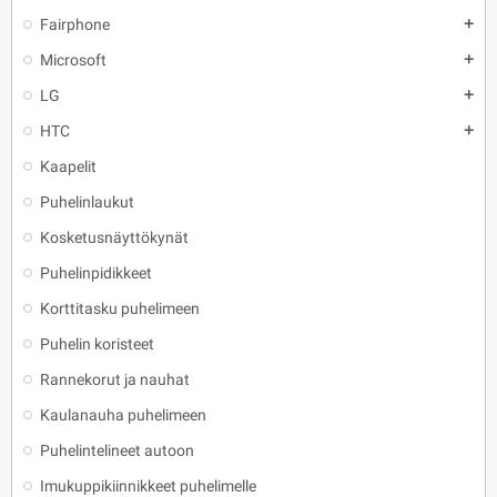
Fairphone
add
Microsoft
add
LG
add
HTC
add
Kaapelit
Puhelinlaukut
Kosketusnäyttökynät
Puhelinpidikkeet
Korttitasku puhelimeen
Puhelin koristeet
Rannekorut ja nauhat
Kaulanauha puhelimeen
Puhelintelineet autoon
Imukuppikiinnikkeet puhelimelle