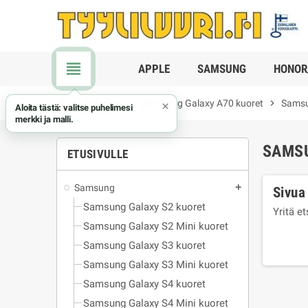
view_headline
APPLE
SAMSUNG
HONOR
chevron_right
Samsung
chevron_right
Samsung Galaxy A70 kuoret
chevron_right
Samsu
×
Aloita tästä: valitse puhelimesi
merkki ja malli.
SAMS
ETUSIVULLE
Samsung
add
Sivua 
Samsung Galaxy S2 kuoret
Yritä e
Samsung Galaxy S2 Mini kuoret
Samsung Galaxy S3 kuoret
Samsung Galaxy S3 Mini kuoret
Samsung Galaxy S4 kuoret
Samsung Galaxy S4 Mini kuoret