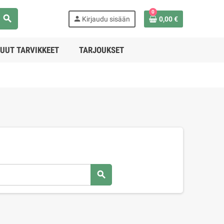
0
search
person
Kirjaudu sisään
0,00 €
UUT TARVIKKEET
TARJOUKSET
search