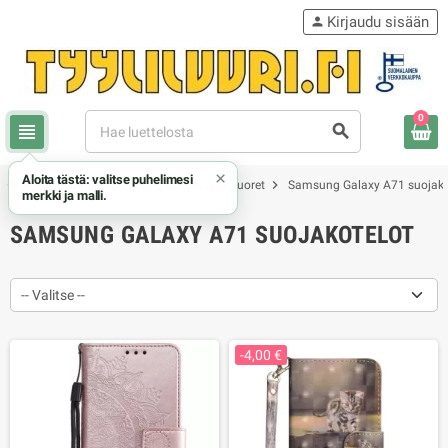
Kirjaudu sisään
person
0
view_headline
search
×
Aloita tästä: valitse puhelimesi
chevron_right
chevron_right
chevron_right
Samsung
Samsung Galaxy A71 kuoret
Samsung Galaxy A71 suojako
merkki ja malli.
SAMSUNG GALAXY A71 SUOJAKOTELOT
-- Valitse --
-4,00 €