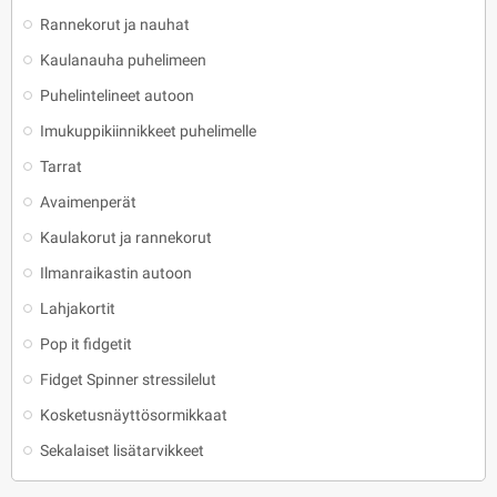
Rannekorut ja nauhat
Kaulanauha puhelimeen
Puhelintelineet autoon
Imukuppikiinnikkeet puhelimelle
Tarrat
Avaimenperät
Kaulakorut ja rannekorut
Ilmanraikastin autoon
Lahjakortit
Pop it fidgetit
Fidget Spinner stressilelut
Kosketusnäyttösormikkaat
Sekalaiset lisätarvikkeet