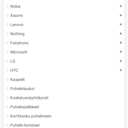
Nokia
add
Xiaomi
add
Lenovo
add
Nothing
add
Fairphone
add
Microsoft
add
LG
add
HTC
add
Kaapelit
Puhelinlaukut
Kosketusnäyttökynät
Puhelinpidikkeet
Korttitasku puhelimeen
Puhelin koristeet