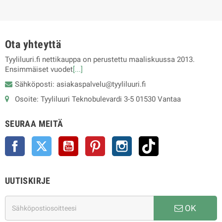
Ota yhteyttä
Tyyliluuri.fi nettikauppa on perustettu maaliskuussa 2013.
Ensimmäiset vuodet
[...]
Sähköposti: asiakaspalvelu@tyyliluuri.fi
Osoite: Tyyliluuri Teknobulevardi 3-5 01530 Vantaa
SEURAA MEITÄ
Facebook
Twitter
YouTube
Pinterest
Instagram
TikTok
UUTISKIRJE
OK