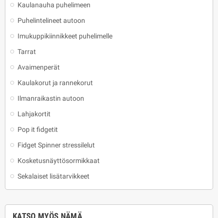
Kaulanauha puhelimeen
Puhelintelineet autoon
Imukuppikiinnikkeet puhelimelle
Tarrat
Avaimenperät
Kaulakorut ja rannekorut
Ilmanraikastin autoon
Lahjakortit
Pop it fidgetit
Fidget Spinner stressilelut
Kosketusnäyttösormikkaat
Sekalaiset lisätarvikkeet
KATSO MYÖS NÄMÄ