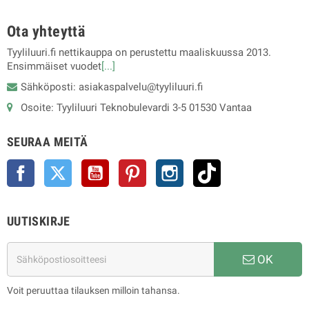
Ota yhteyttä
Tyyliluuri.fi nettikauppa on perustettu maaliskuussa 2013.
Ensimmäiset vuodet
[...]
Sähköposti: asiakaspalvelu@tyyliluuri.fi
Osoite: Tyyliluuri Teknobulevardi 3-5 01530 Vantaa
SEURAA MEITÄ
Facebook
Twitter
YouTube
Pinterest
Instagram
TikTok
UUTISKIRJE
OK
Voit peruuttaa tilauksen milloin tahansa.