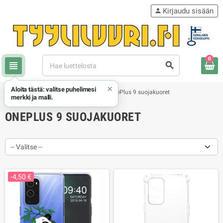
Kirjaudu sisään
person
0
view_headline
search
×
Aloita tästä: valitse puhelimesi
chevron_right
chevron_right
chevron_right
OnePlus
OnePlus 9 kuoret
OnePlus 9 suojakuoret
merkki ja malli.
ONEPLUS 9 SUOJAKUORET
-- Valitse --
-4,50 €