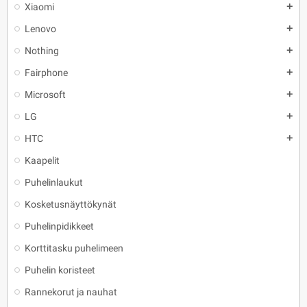
Xiaomi
add
Lenovo
add
Nothing
add
Fairphone
add
Microsoft
add
LG
add
HTC
add
Kaapelit
Puhelinlaukut
Kosketusnäyttökynät
Puhelinpidikkeet
Korttitasku puhelimeen
Puhelin koristeet
Rannekorut ja nauhat