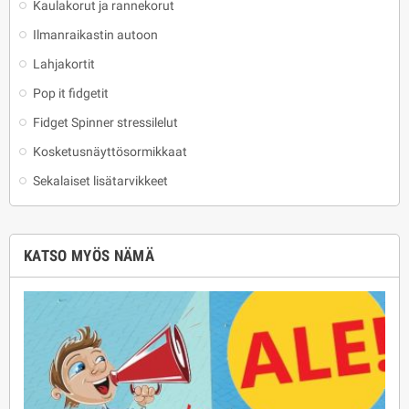
Kaulakorut ja rannekorut
Ilmanraikastin autoon
Lahjakortit
Pop it fidgetit
Fidget Spinner stressilelut
Kosketusnäyttösormikkaat
Sekalaiset lisätarvikkeet
KATSO MYÖS NÄMÄ