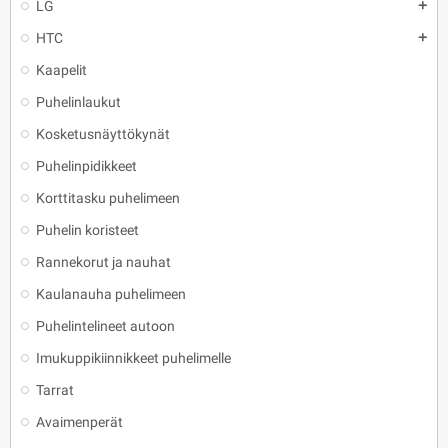
LG
add
HTC
add
Kaapelit
Puhelinlaukut
Kosketusnäyttökynät
Puhelinpidikkeet
Korttitasku puhelimeen
Puhelin koristeet
Rannekorut ja nauhat
Kaulanauha puhelimeen
Puhelintelineet autoon
Imukuppikiinnikkeet puhelimelle
Tarrat
Avaimenperät