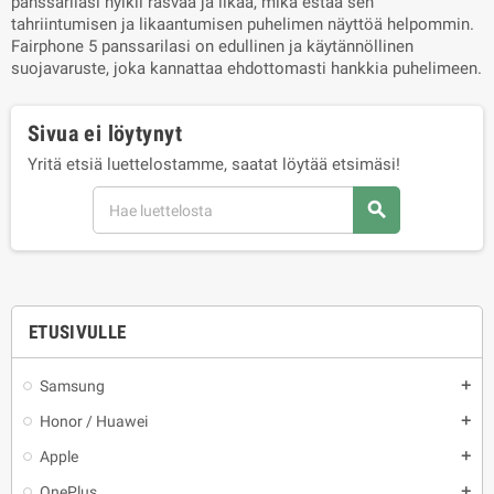
panssarilasi hylkii rasvaa ja likaa, mikä estää sen
tahriintumisen ja likaantumisen puhelimen näyttöä helpommin.
Fairphone 5 panssarilasi on edullinen ja käytännöllinen
suojavaruste, joka kannattaa ehdottomasti hankkia puhelimeen.
Sivua ei löytynyt
Yritä etsiä luettelostamme, saatat löytää etsimäsi!
search
ETUSIVULLE
Samsung
add
Honor / Huawei
add
Apple
add
OnePlus
add