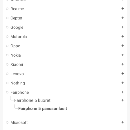
Realme
add
Cepter
add
Google
add
Motorola
add
Oppo
add
Nokia
add
Xiaomi
add
Lenovo
add
Nothing
add
Fairphone
add
Fairphone 5 kuoret
add
Fairphone 5 panssarilasit
Microsoft
add