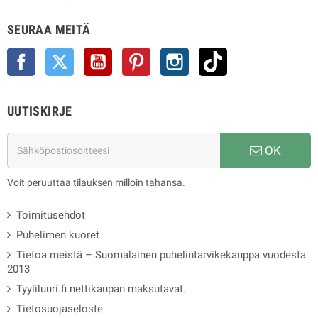
SEURAA MEITÄ
Facebook
Twitter
YouTube
Pinterest
Instagram
TikTok
UUTISKIRJE
OK
Voit peruuttaa tilauksen milloin tahansa.
Toimitusehdot
Puhelimen kuoret
Tietoa meistä – Suomalainen puhelintarvikekauppa vuodesta
2013
Tyyliluuri.fi nettikaupan maksutavat.
Tietosuojaseloste