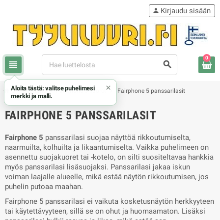
Kirjaudu sisään
person
0
view_headline
search
×
Aloita tästä: valitse puhelimesi
chevron_right
chevron_right
chevron_right
Fairphone
Fairphone 5 kuoret
Fairphone 5 panssarilasit
merkki ja malli.
FAIRPHONE 5 PANSSARILASIT
Fairphone 5
panssarilasi suojaa näyttöä rikkoutumiselta,
naarmuilta, kolhuilta ja likaantumiselta. Vaikka puhelimeen on
asennettu suojakuoret tai -kotelo, on silti suositeltavaa hankkia
myös panssarilasi lisäsuojaksi. Panssarilasi jakaa iskun
voiman laajalle alueelle, mikä estää näytön rikkoutumisen, jos
puhelin putoaa maahan.
Fairphone 5 panssarilasi ei vaikuta kosketusnäytön herkkyyteen
tai käytettävyyteen, sillä se on ohut ja huomaamaton. Lisäksi