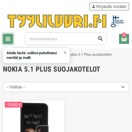
Kirjaudu sisään
person
0
view_headline
search
×
Aloita tästä: valitse puhelimesi
chevron_right
chevron_right
chevron_right
Nokia
Nokia 5.1 Plus kuoret
Nokia 5.1 Plus suojakotelot
merkki ja malli.
NOKIA 5.1 PLUS SUOJAKOTELOT
-- Valitse --
-14,00 €