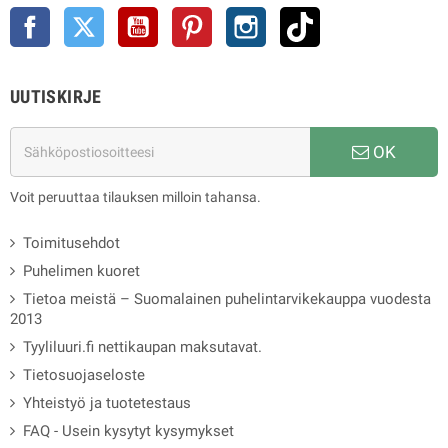
Facebook
Twitter
YouTube
Pinterest
Instagram
TikTok
UUTISKIRJE
OK
Voit peruuttaa tilauksen milloin tahansa.
Toimitusehdot
Puhelimen kuoret
Tietoa meistä – Suomalainen puhelintarvikekauppa vuodesta
2013
Tyyliluuri.fi nettikaupan maksutavat.
Tietosuojaseloste
Yhteistyö ja tuotetestaus
FAQ - Usein kysytyt kysymykset