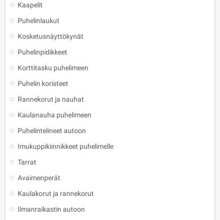
Kaapelit
Puhelinlaukut
Kosketusnäyttökynät
Puhelinpidikkeet
Korttitasku puhelimeen
Puhelin koristeet
Rannekorut ja nauhat
Kaulanauha puhelimeen
Puhelintelineet autoon
Imukuppikiinnikkeet puhelimelle
Tarrat
Avaimenperät
Kaulakorut ja rannekorut
Ilmanraikastin autoon