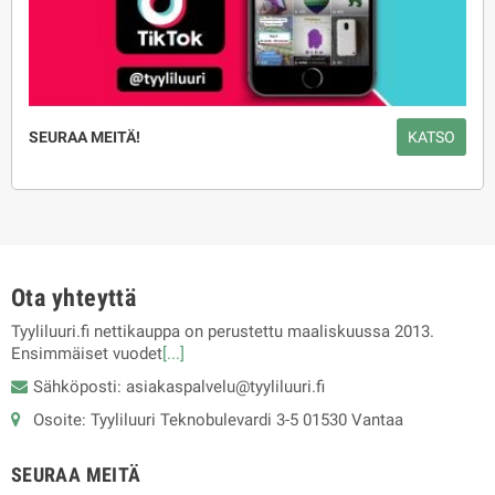
SEURAA MEITÄ!
KATSO
Ota yhteyttä
Tyyliluuri.fi nettikauppa on perustettu maaliskuussa 2013.
Ensimmäiset vuodet
[...]
Sähköposti: asiakaspalvelu@tyyliluuri.fi
Osoite: Tyyliluuri Teknobulevardi 3-5 01530 Vantaa
SEURAA MEITÄ