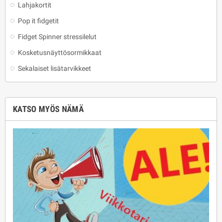
Lahjakortit
Pop it fidgetit
Fidget Spinner stressilelut
Kosketusnäyttösormikkaat
Sekalaiset lisätarvikkeet
KATSO MYÖS NÄMÄ