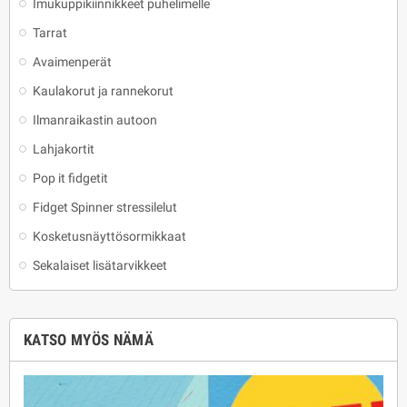
Imukuppikiinnikkeet puhelimelle
Tarrat
Avaimenperät
Kaulakorut ja rannekorut
Ilmanraikastin autoon
Lahjakortit
Pop it fidgetit
Fidget Spinner stressilelut
Kosketusnäyttösormikkaat
Sekalaiset lisätarvikkeet
KATSO MYÖS NÄMÄ