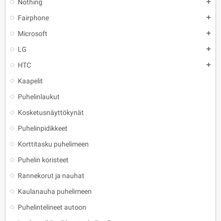
Nothing
add
Fairphone
add
Microsoft
add
LG
add
HTC
add
Kaapelit
Puhelinlaukut
Kosketusnäyttökynät
Puhelinpidikkeet
Korttitasku puhelimeen
Puhelin koristeet
Rannekorut ja nauhat
Kaulanauha puhelimeen
Puhelintelineet autoon