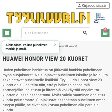
Kirjaudu sisään
person
0
view_headline
search
×
Aloita tästä: valitse puhelimesi
chevron_right
chevron_right
Honor / Huawei
Huawei Honor View 20 kuoret
merkki ja malli.
HUAWEI HONOR VIEW 20 KUORET
Uuden puhelimen hankittua on järkevää hankkia puhelimeen
myös suojakuoret. Ne suojaavat puhelimen iskuilta ja kolhuilta
sekä antavat puhelimelle lisäikää. Tyyliluurin Honor view 20
kuoret on suunniteltu niin, että puhelimen näppäimiä,
sormenjälkitunnistusta ja liitäntöjä voi käyttää ongelmitta
kuorten ollessa asennettuna. Myös valokuvaaminen onnistuu
kuoria poistamatta. Suojakuoret asennetaan puhelimen oman
rungon päälle, ne eivät siis korvaa puhelimen alkuperäisiä
kuoria.