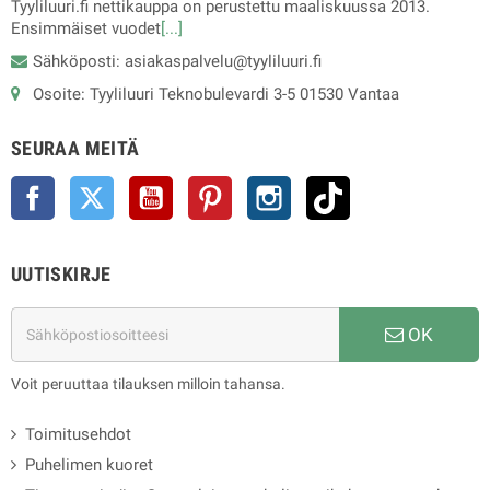
Tyyliluuri.fi nettikauppa on perustettu maaliskuussa 2013.
Ensimmäiset vuodet
[...]
Sähköposti: asiakaspalvelu@tyyliluuri.fi
Osoite: Tyyliluuri Teknobulevardi 3-5 01530 Vantaa
SEURAA MEITÄ
Facebook
Twitter
YouTube
Pinterest
Instagram
TikTok
UUTISKIRJE
OK
Voit peruuttaa tilauksen milloin tahansa.
Toimitusehdot
Puhelimen kuoret