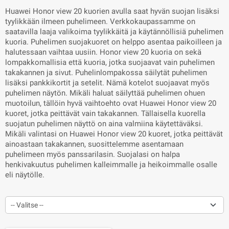
Huawei Honor view 20 kuorien avulla saat hyvän suojan lisäksi
tyylikkään ilmeen puhelimeen. Verkkokaupassamme on
saatavilla laaja valikoima tyylikkäitä ja käytännöllisiä puhelimen
kuoria. Puhelimen suojakuoret on helppo asentaa paikoilleen ja
halutessaan vaihtaa uusiin. Honor view 20 kuoria on sekä
lompakkomallisia että kuoria, jotka suojaavat vain puhelimen
takakannen ja sivut. Puhelinlompakossa säilytät puhelimen
lisäksi pankkikortit ja setelit. Nämä kotelot suojaavat myös
puhelimen näytön. Mikäli haluat säilyttää puhelimen ohuen
muotoilun, tällöin hyvä vaihtoehto ovat Huawei Honor view 20
kuoret, jotka peittävät vain takakannen. Tällaisella kuorella
suojatun puhelimen näyttö on aina valmiina käytettäväksi.
Mikäli valintasi on Huawei Honor view 20 kuoret, jotka peittävät
ainoastaan takakannen, suosittelemme asentamaan
puhelimeen myös panssarilasin. Suojalasi on halpa
henkivakuutus puhelimen kalleimmalle ja heikoimmalle osalle
eli näytölle.
-- Valitse --