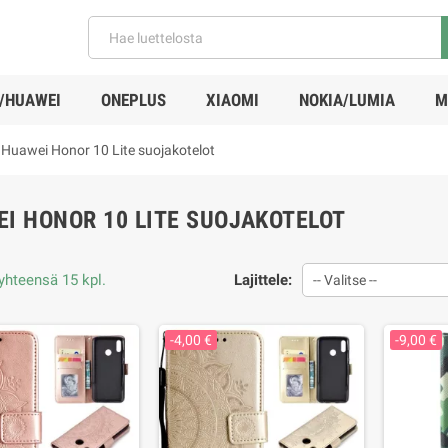
/HUAWEI
ONEPLUS
XIAOMI
NOKIA/LUMIA
M
Huawei Honor 10 Lite suojakotelot
I HONOR 10 LITE SUOJAKOTELOT
 yhteensä 15 kpl.
Lajittele:
-- Valitse --
-4,00 €
-9,00 €