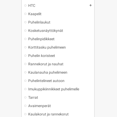
HTC
add
Kaapelit
Puhelinlaukut
Kosketusnäyttökynät
Puhelinpidikkeet
Korttitasku puhelimeen
Puhelin koristeet
Rannekorut ja nauhat
Kaulanauha puhelimeen
Puhelintelineet autoon
Imukuppikiinnikkeet puhelimelle
Tarrat
Avaimenperät
Kaulakorut ja rannekorut