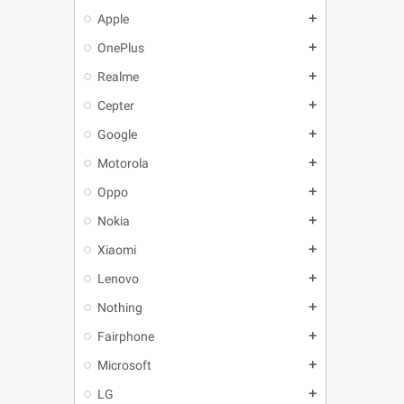
Apple
add
OnePlus
add
Realme
add
Cepter
add
Google
add
Motorola
add
Oppo
add
Nokia
add
Xiaomi
add
Lenovo
add
Nothing
add
Fairphone
add
Microsoft
add
LG
add