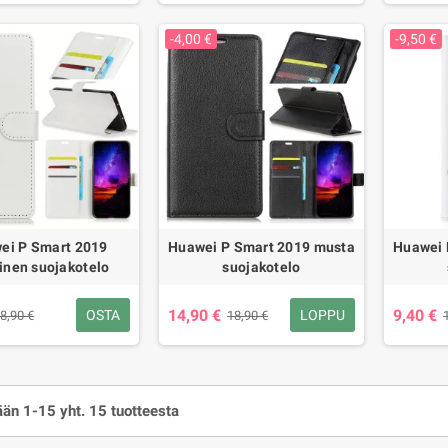
-4,00 €
-9,50 €
ei P Smart 2019
Huawei P Smart 2019 musta
Huawei 
inen suojakotelo
suojakotelo
14,90 €
9,40 €
OSTA
LOPPU
8,90 €
18,90 €
än 1-15 yht. 15 tuotteesta