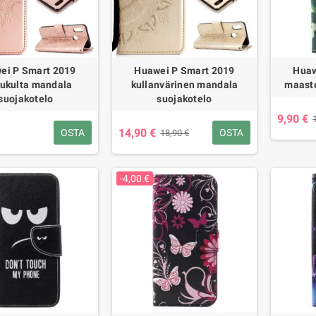
ei P Smart 2019
Huawei P Smart 2019
Huaw
ukulta mandala
kullanvärinen mandala
maasto
suojakotelo
suojakotelo
9,90 €
14,90 €
OSTA
OSTA
18,90 €
-4,00 €