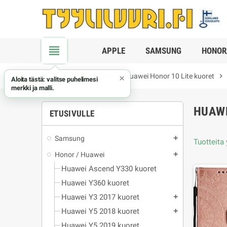
view_headline
APPLE
SAMSUNG
HONOR
chevron_right
Honor / Huawei
chevron_right
Huawei Honor 10 Lite kuoret
chevron_right
×
Aloita tästä: valitse puhelimesi
merkki ja malli.
HUAWE
ETUSIVULLE
Samsung
add
Tuotteita
Honor / Huawei
add
Huawei Ascend Y330 kuoret
Huawei Y360 kuoret
Huawei Y3 2017 kuoret
add
Huawei Y5 2018 kuoret
add
Huawei Y5 2019 kuoret