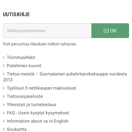
UUTISKIRJE
OK
Voit peruuttaa tilauksen milloin tahansa.
Toimitusehdot
Puhelimen kuoret
Tietoa meistä – Suomalainen puhelintarvikekauppa vuodesta
2013
Tyyliluuri.fi nettikaupan maksutavat.
Tietosuojaseloste
Yhteistyö ja tuotetestaus
FAQ - Usein kysytyt kysymykset
Information about us in English
Sivukartta