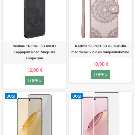
Realme 16 Pro+ 5G musta
Realme 16 Pro+ 5G ruusukulta
nappapintainen MagSafe
mandalakuvioinen lompakkokotelo
suojakuori
18,90 €
12,90 €
LOPPU
LOPPU
UUSI
UUSI