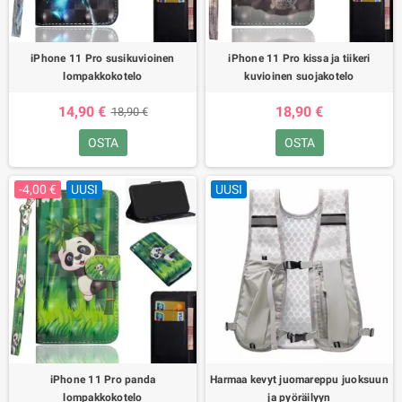
iPhone 11 Pro susikuvioinen
iPhone 11 Pro kissa ja tiikeri
lompakkokotelo
kuvioinen suojakotelo
14,90 €
18,90 €
18,90 €
OSTA
OSTA
-4,00 €
UUSI
UUSI
iPhone 11 Pro panda
Harmaa kevyt juomareppu juoksuun
lompakkokotelo
ja pyöräilyyn