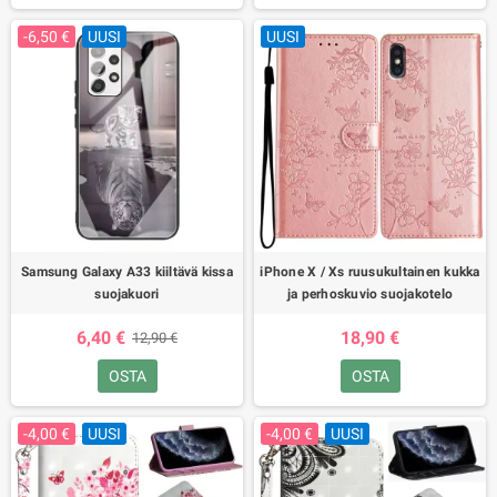
-6,50 €
UUSI
UUSI
Samsung Galaxy A33 kiiltävä kissa
iPhone X / Xs ruusukultainen kukka
suojakuori
ja perhoskuvio suojakotelo
6,40 €
18,90 €
12,90 €
OSTA
OSTA
-4,00 €
UUSI
-4,00 €
UUSI