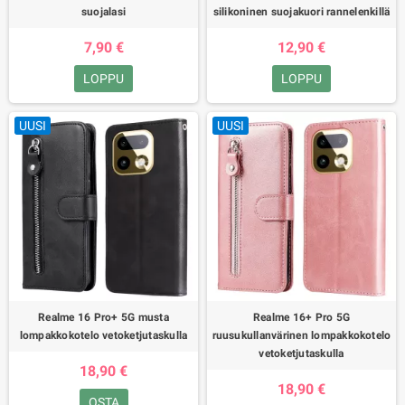
suojalasi
silikoninen suojakuori rannelenkillä
7,90 €
12,90 €
LOPPU
LOPPU
UUSI
UUSI
Realme 16 Pro+ 5G musta
Realme 16+ Pro 5G
lompakkokotelo vetoketjutaskulla
ruusukullanvärinen lompakkokotelo
vetoketjutaskulla
18,90 €
18,90 €
OSTA