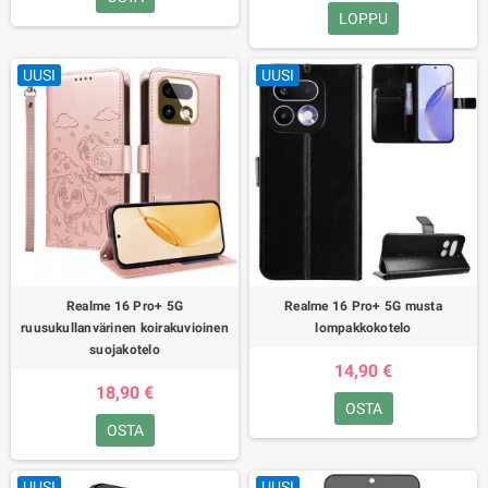
LOPPU
UUSI
UUSI
Realme 16 Pro+ 5G
Realme 16 Pro+ 5G musta
ruusukullanvärinen koirakuvioinen
lompakkokotelo
suojakotelo
14,90 €
18,90 €
OSTA
OSTA
UUSI
UUSI