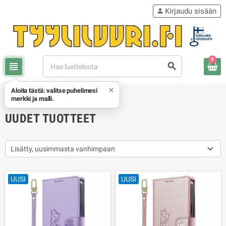
Kirjaudu sisään
person
0
view_headline
search
×
Aloita tästä: valitse puhelimesi
chevron_right
Uudet tuotteet
merkki ja malli.
UUDET TUOTTEET
Lisätty, uusimmasta vanhimpaan
UUSI
UUSI