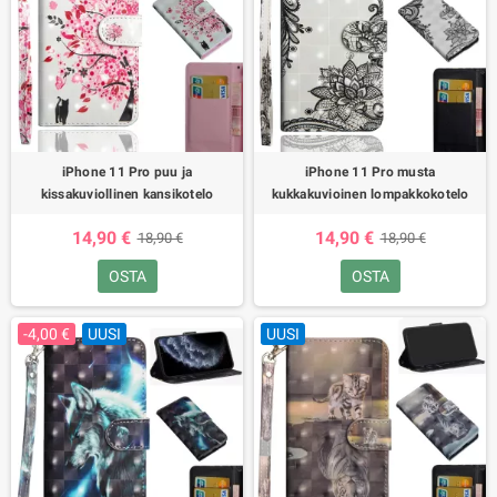
iPhone 11 Pro puu ja
iPhone 11 Pro musta
kissakuviollinen kansikotelo
kukkakuvioinen lompakkokotelo
14,90 €
14,90 €
18,90 €
18,90 €
OSTA
OSTA
-4,00 €
UUSI
UUSI