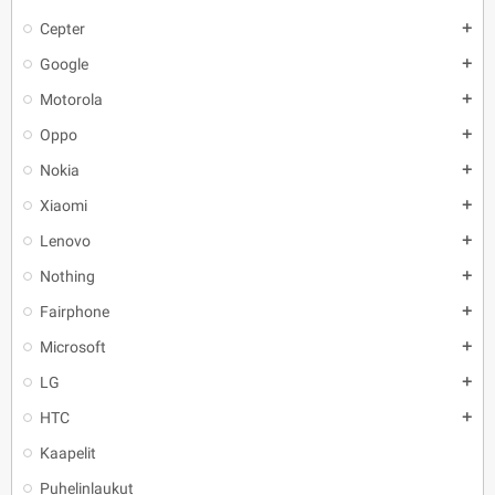
Cepter
add
Google
add
Motorola
add
Oppo
add
Nokia
add
Xiaomi
add
Lenovo
add
Nothing
add
Fairphone
add
Microsoft
add
LG
add
HTC
add
Kaapelit
Puhelinlaukut