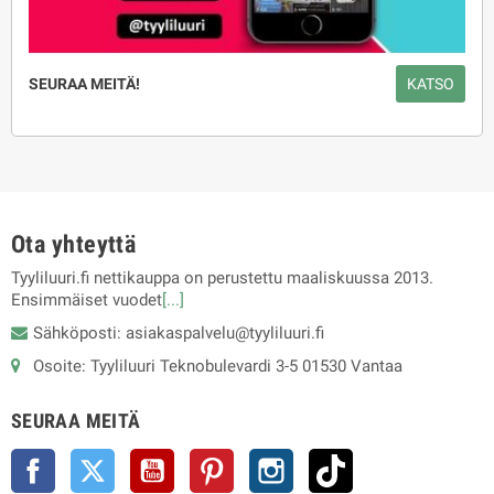
SEURAA MEITÄ!
KATSO
Ota yhteyttä
Tyyliluuri.fi nettikauppa on perustettu maaliskuussa 2013.
Ensimmäiset vuodet
[...]
Sähköposti: asiakaspalvelu@tyyliluuri.fi
Osoite: Tyyliluuri Teknobulevardi 3-5 01530 Vantaa
SEURAA MEITÄ
Facebook
Twitter
YouTube
Pinterest
Instagram
TikTok