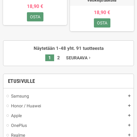
vetoketjutaskulla
18,90 €
18,90 €
OSTA
OSTA
Näytetään 1-48 yht. 91 tuotteesta
1
2
SEURAAVA
navigate_next
ETUSIVULLE
Samsung
add
Honor / Huawei
add
Apple
add
OnePlus
add
Realme
add