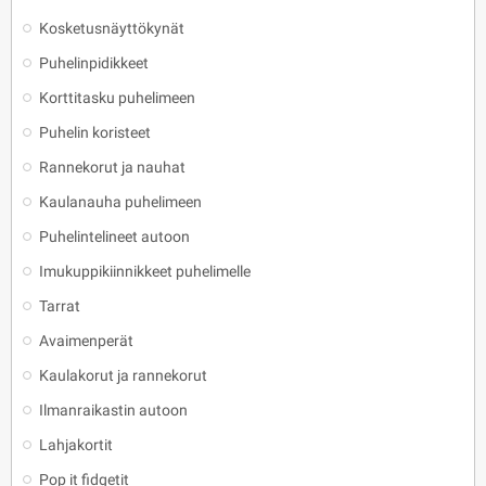
Kosketusnäyttökynät
Puhelinpidikkeet
Korttitasku puhelimeen
Puhelin koristeet
Rannekorut ja nauhat
Kaulanauha puhelimeen
Puhelintelineet autoon
Imukuppikiinnikkeet puhelimelle
Tarrat
Avaimenperät
Kaulakorut ja rannekorut
Ilmanraikastin autoon
Lahjakortit
Pop it fidgetit