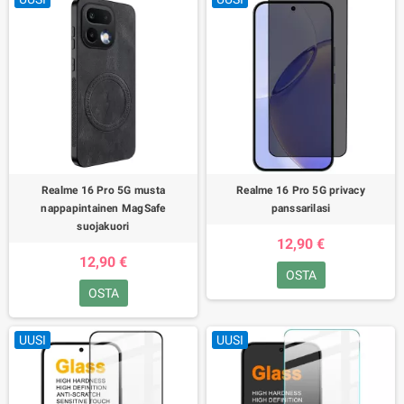
Realme 16 Pro 5G musta
Realme 16 Pro 5G privacy
nappapintainen MagSafe
panssarilasi
suojakuori
12,90 €
12,90 €
OSTA
OSTA
UUSI
UUSI