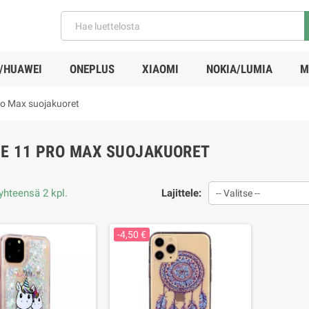
/HUAWEI
ONEPLUS
XIAOMI
NOKIA/LUMIA
M
ro Max suojakuoret
E 11 PRO MAX SUOJAKUORET
yhteensä 2 kpl.
Lajittele:
-- Valitse --
-4,50 €