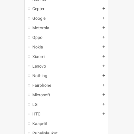
Cepter
add
Google
add
Motorola
add
Oppo
add
Nokia
add
Xiaomi
add
Lenovo
add
Nothing
add
Fairphone
add
Microsoft
add
LG
add
HTC
add
Kaapelit
Puhelinlaukut