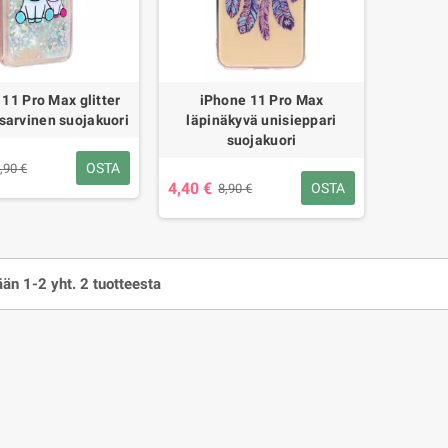
11 Pro Max glitter
iPhone 11 Pro Max
isarvinen suojakuori
läpinäkyvä unisieppari
suojakuori
OSTA
,90 €
4,40 €
OSTA
8,90 €
än 1-2 yht. 2 tuotteesta