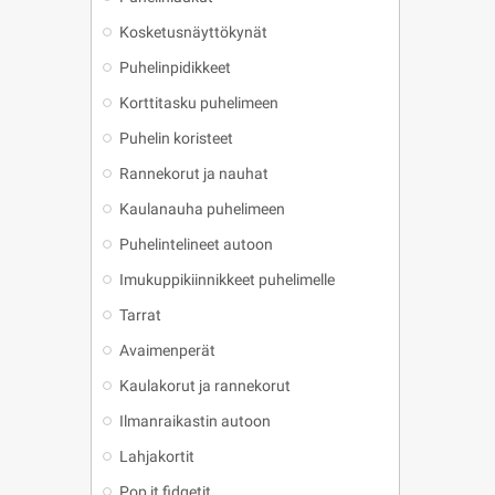
Kosketusnäyttökynät
Puhelinpidikkeet
Korttitasku puhelimeen
Puhelin koristeet
Rannekorut ja nauhat
Kaulanauha puhelimeen
Puhelintelineet autoon
Imukuppikiinnikkeet puhelimelle
Tarrat
Avaimenperät
Kaulakorut ja rannekorut
Ilmanraikastin autoon
Lahjakortit
Pop it fidgetit