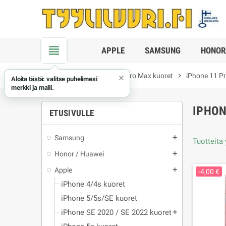
view_headline
APPLE
SAMSUNG
HONOR
chevron_right
Apple
chevron_right
iPhone 11 Pro Max kuoret
chevron_right
iPhone 11 P
×
Aloita tästä: valitse puhelimesi
merkki ja malli.
IPHON
ETUSIVULLE
Samsung
add
Tuotteita 
Honor / Huawei
add
Apple
add
-4,00 €
iPhone 4/4s kuoret
iPhone 5/5s/SE kuoret
iPhone SE 2020 / SE 2022 kuoret
add