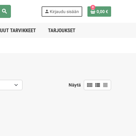
0
search
person
Kirjaudu sisään
0,00 €
UUT TARVIKKEET
TARJOUKSET
view_comfy
view_list
view_headline
Näytä