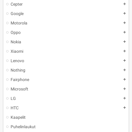
Cepter
add
Google
add
Motorola
add
Oppo
add
Nokia
add
Xiaomi
add
Lenovo
add
Nothing
add
Fairphone
add
Microsoft
add
LG
add
HTC
add
Kaapelit
Puhelinlaukut