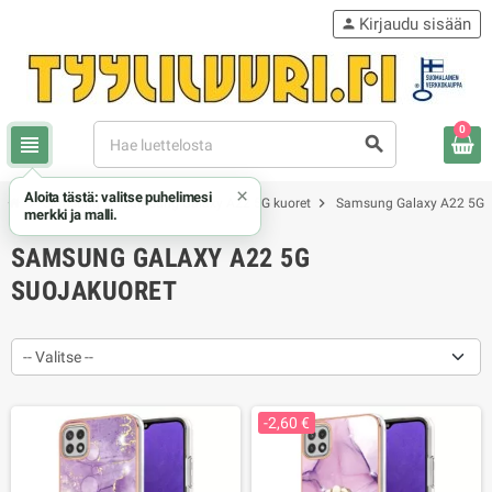
Kirjaudu sisään
person
0
view_headline
search
×
Aloita tästä: valitse puhelimesi
chevron_right
chevron_right
chevron_right
Samsung
Samsung Galaxy A22 5G kuoret
Samsung Galaxy A22 5G s
merkki ja malli.
SAMSUNG GALAXY A22 5G
SUOJAKUORET
-- Valitse --
-2,60 €