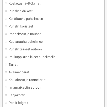
Kosketusnäyttökynät
Puhelinpidikkeet
Korttitasku puhelimeen
Puhelin koristeet
Rannekorut ja nauhat
Kaulanauha puhelimeen
Puhelintelineet autoon
Imukuppikiinnikkeet puhelimelle
Tarrat
Avaimenperät
Kaulakorut ja rannekorut
Ilmanraikastin autoon
Lahjakortit
Pop it fidgetit