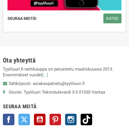
SEURAA MEITÄ!
KATSO
Ota yhteyttä
Tyyliluuri.fi nettikauppa on perustettu maaliskuussa 2013.
Ensimmäiset vuodet
[...]
Sähköposti: asiakaspalvelu@tyyliluuri.fi
Osoite: Tyyliluuri Teknobulevardi 3-5 01530 Vantaa
SEURAA MEITÄ
Facebook
Twitter
YouTube
Pinterest
Instagram
TikTok