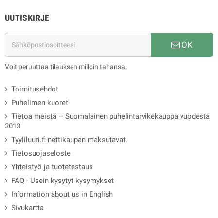
UUTISKIRJE
OK
Voit peruuttaa tilauksen milloin tahansa.
Toimitusehdot
Puhelimen kuoret
Tietoa meistä – Suomalainen puhelintarvikekauppa vuodesta
2013
Tyyliluuri.fi nettikaupan maksutavat.
Tietosuojaseloste
Yhteistyö ja tuotetestaus
FAQ - Usein kysytyt kysymykset
Information about us in English
Sivukartta