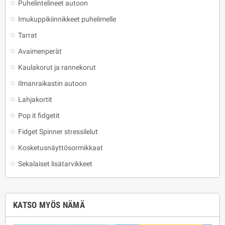
Puhelintelineet autoon
Imukuppikiinnikkeet puhelimelle
Tarrat
Avaimenperät
Kaulakorut ja rannekorut
Ilmanraikastin autoon
Lahjakortit
Pop it fidgetit
Fidget Spinner stressilelut
Kosketusnäyttösormikkaat
Sekalaiset lisätarvikkeet
KATSO MYÖS NÄMÄ