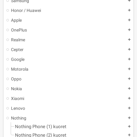
Samsung
add
Honor / Huawei
add
Apple
add
OnePlus
add
Realme
add
Cepter
add
Google
add
Motorola
add
Oppo
add
Nokia
add
Xiaomi
add
Lenovo
add
Nothing
add
Nothing Phone (1) kuoret
add
Nothing Phone (2) kuoret
add