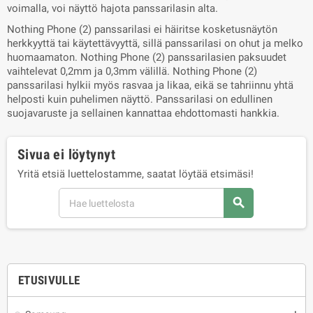
voimalla, voi näyttö hajota panssarilasin alta.
Nothing Phone (2) panssarilasi ei häiritse kosketusnäytön
herkkyyttä tai käytettävyyttä, sillä panssarilasi on ohut ja melko
huomaamaton. Nothing Phone (2) panssarilasien paksuudet
vaihtelevat 0,2mm ja 0,3mm välillä. Nothing Phone (2)
panssarilasi hylkii myös rasvaa ja likaa, eikä se tahriinnu yhtä
helposti kuin puhelimen näyttö. Panssarilasi on edullinen
suojavaruste ja sellainen kannattaa ehdottomasti hankkia.
Sivua ei löytynyt
Yritä etsiä luettelostamme, saatat löytää etsimäsi!
search
ETUSIVULLE