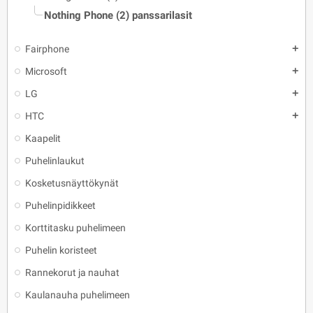
Nothing Phone (2) panssarilasit
Fairphone
add
Microsoft
add
LG
add
HTC
add
Kaapelit
Puhelinlaukut
Kosketusnäyttökynät
Puhelinpidikkeet
Korttitasku puhelimeen
Puhelin koristeet
Rannekorut ja nauhat
Kaulanauha puhelimeen