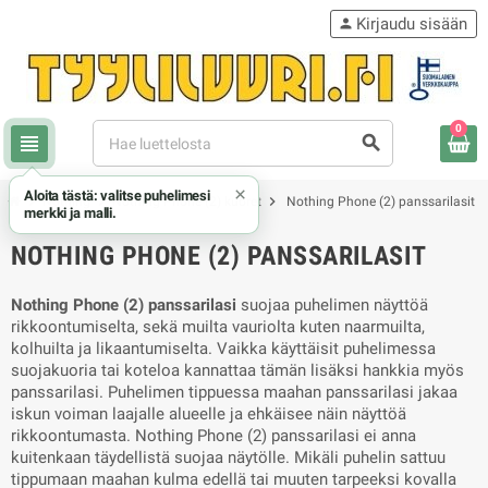
Kirjaudu sisään
person
0
view_headline
search
×
Aloita tästä: valitse puhelimesi
chevron_right
chevron_right
chevron_right
Nothing
Nothing Phone (2) kuoret
Nothing Phone (2) panssarilasit
merkki ja malli.
NOTHING PHONE (2) PANSSARILASIT
Nothing Phone (2) panssarilasi
suojaa puhelimen näyttöä
rikkoontumiselta, sekä muilta vauriolta kuten naarmuilta,
kolhuilta ja likaantumiselta. Vaikka käyttäisit puhelimessa
suojakuoria tai koteloa kannattaa tämän lisäksi hankkia myös
panssarilasi. Puhelimen tippuessa maahan panssarilasi jakaa
iskun voiman laajalle alueelle ja ehkäisee näin näyttöä
rikkoontumasta. Nothing Phone (2) panssarilasi ei anna
kuitenkaan täydellistä suojaa näytölle. Mikäli puhelin sattuu
tippumaan maahan kulma edellä tai muuten tarpeeksi kovalla