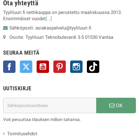
Ota yhteyttä
Tyyliluuri.fi nettikauppa on perustettu maaliskuussa 2013.
Ensimmäiset vuodet
[...]
Sähköposti: asiakaspalvelu@tyyliluuri.fi
Osoite: Tyyliluuri Teknobulevardi 3-5 01530 Vantaa
SEURAA MEITÄ
Facebook
Twitter
YouTube
Pinterest
Instagram
TikTok
UUTISKIRJE
OK
Voit peruuttaa tilauksen milloin tahansa.
Toimitusehdot