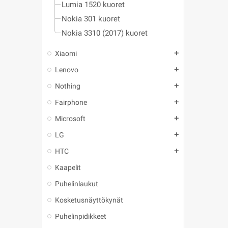
Lumia 1520 kuoret
Nokia 301 kuoret
Nokia 3310 (2017) kuoret
Xiaomi
add
Lenovo
add
Nothing
add
Fairphone
add
Microsoft
add
LG
add
HTC
add
Kaapelit
Puhelinlaukut
Kosketusnäyttökynät
Puhelinpidikkeet