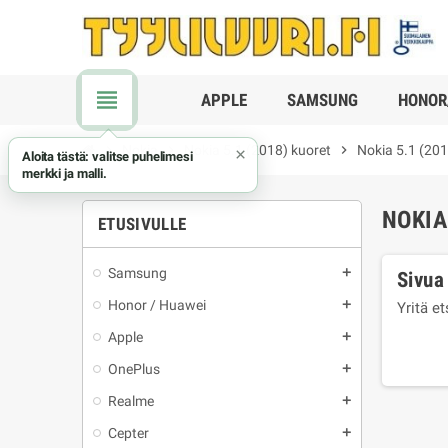
view_headline
APPLE
SAMSUNG
HONOR
chevron_right
Nokia
chevron_right
Nokia 5.1 (2018) kuoret
chevron_right
Nokia 5.1 (201
×
Aloita tästä: valitse puhelimesi
merkki ja malli.
NOKIA
ETUSIVULLE
Samsung
add
Sivua 
Honor / Huawei
add
Yritä e
Apple
add
OnePlus
add
Realme
add
Cepter
add