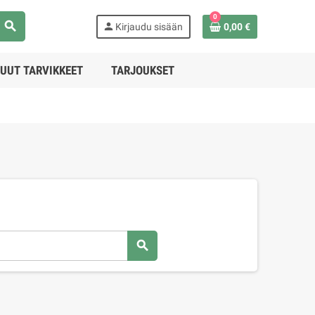
0
search
person
Kirjaudu sisään
0,00 €
UUT TARVIKKEET
TARJOUKSET
search