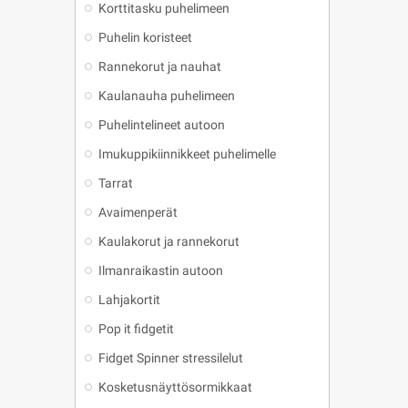
Korttitasku puhelimeen
Puhelin koristeet
Rannekorut ja nauhat
Kaulanauha puhelimeen
Puhelintelineet autoon
Imukuppikiinnikkeet puhelimelle
Tarrat
Avaimenperät
Kaulakorut ja rannekorut
Ilmanraikastin autoon
Lahjakortit
Pop it fidgetit
Fidget Spinner stressilelut
Kosketusnäyttösormikkaat