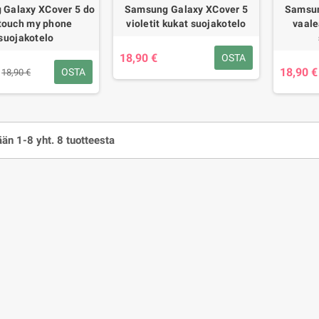
Galaxy XCover 5 do
Samsung Galaxy XCover 5
Samsun
 touch my phone
violetit kukat suojakotelo
vaale
suojakotelo
18,90 €
OSTA
18,90 €
OSTA
18,90 €
än 1-8 yht. 8 tuotteesta