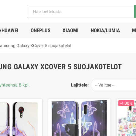
/HUAWEI
ONEPLUS
XIAOMI
NOKIA/LUMIA
M
amsung Galaxy XCover 5 suojakotelot
NG GALAXY XCOVER 5 SUOJAKOTELOT
yhteensä 8 kpl.
Lajittele:
-- Valitse --
-4,00 €