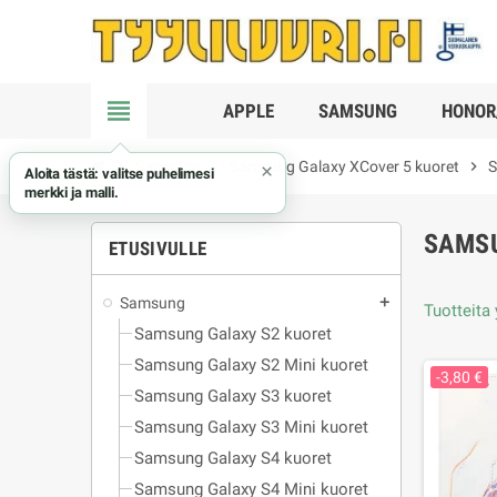
view_headline
APPLE
SAMSUNG
HONOR
chevron_right
Samsung
chevron_right
Samsung Galaxy XCover 5 kuoret
chevron_right
S
×
Aloita tästä: valitse puhelimesi
merkki ja malli.
SAMSU
ETUSIVULLE
Samsung
add
Tuotteita 
Samsung Galaxy S2 kuoret
Samsung Galaxy S2 Mini kuoret
-3,80 €
Samsung Galaxy S3 kuoret
Samsung Galaxy S3 Mini kuoret
Samsung Galaxy S4 kuoret
Samsung Galaxy S4 Mini kuoret