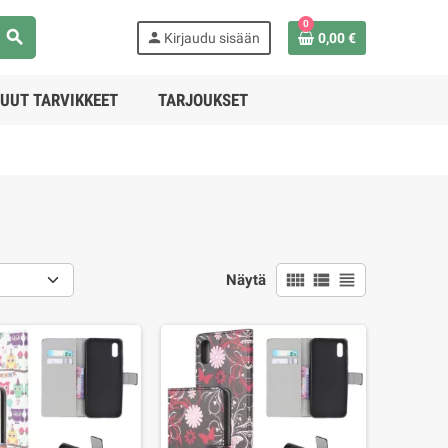
0
search
person
Kirjaudu sisään
0,00 €
UUT TARVIKKEET
TARJOUKSET
view_comfy
view_list
view_headline
Näytä