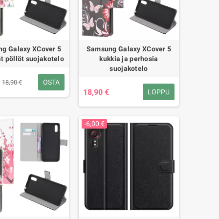
g Galaxy XCover 5
Samsung Galaxy XCover 5
t pöllöt suojakotelo
kukkia ja perhosia
suojakotelo
OSTA
18,90 €
18,90 €
LOPPU
-6,00 €