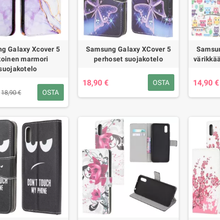
g Galaxy Xcover 5
Samsung Galaxy XCover 5
Samsun
koinen marmori
perhoset suojakotelo
värikkää
suojakotelo
18,90 €
14,90 €
OSTA
OSTA
18,90 €